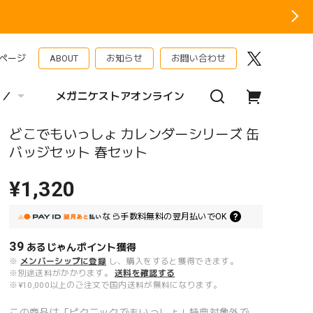
ページ
ABOUT
お知らせ
お問い合わせ
 ／
メガニケストアオンライン
どこでもいっしょ カレンダーシリーズ 缶
バッジセット 春セット
¥1,320
なら
手数料無料の
翌月払いでOK
39
あるじゃんポイント
獲得
※
メンバーシップに登録
し、購入をすると獲得できます。
※別途送料がかかります。
送料を確認する
※¥10,000以上のご注文で国内送料が無料になります。
この商品は「ピクニックでもいっしょ」特典対象外で