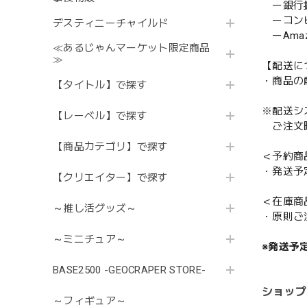
ー銀行
ーコンビニ
デスティニーチャイルド
ーAmazo
≪あるじゃんマーケット限定商品
≫
【配送に
・商品の
【タイトル】で探す
※配送シ
【レーベル】で探す
ご注文時
【商品カテゴリ】で探す
＜予約商
・発送予
【クリエイター】で探す
＜在庫商
～推し活グッズ～
・原則ご
～ミニチュア～
※発送予
BASE2500 -GEOCRAPER STORE-
ショップ
～フィギュア～