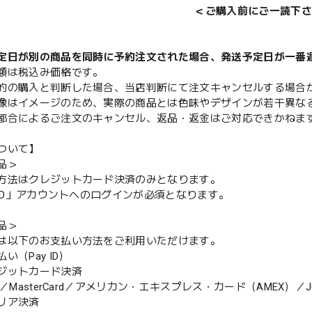
＜ご購入前にご一読下さ
定日が別の商品を同時に予約注文された場合、発送予定日が一番
額は税込み価格です。
的の購入と判断した場合、当店判断にて注文キャンセルする場合
像はイメージのため、実際の商品とは色味やデザインが若干異な
都合によるご注文のキャンセル、返品・返金はご対応できかねま
ついて】
品＞
方法はクレジットカード決済のみとなります。
y ID」アカウントへのログインが必須となります。
品＞
は以下のお支払い方法をご利用いただけます。
（Pay ID）
ジットカード決済
MasterCard／アメリカン・エキスプレス・カード（AMEX）／J
リア決済