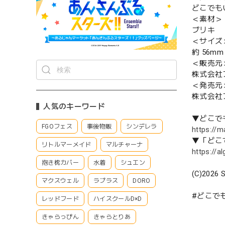
どこでも
＜素材＞
ブリキ
＜サイズ
約 56m
＜販売元
株式会社
＜発売元
株式会社
人気のキーワード
▼どこで
FGOフェス
事後物販
シンデレラ
https://m
▼「どこ
リトルマーメイド
マルチャーナ
https://
抱き枕カバー
水着
シュエン
(C)2026 S
マクスウェル
ラプラス
DORO
#どこでも
レッドフード
ハイスクールD×D
きゃらっぴん
きゃらとりあ