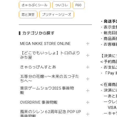
きゃらぷくシール
ついコレ
FGO
恋と深空
プリティーシリーズ
・発送予
・表示金
・転売目
カテゴリから探す
・商品画
MEGA NIKKE STORE ONLINE
・お客様
【どこでもいっしょ】トロのより
【決済に
みち屋
＜予約商
きゃらっぴんすとあ
・お支払
・「Pa
五等分の花嫁∽〜未来の五つ子た
ちへ〜
＜在庫商
東京ゲームショウ2025 事後物
・決済に
販
ーあと払い
ークレ
OVERDRIVE 事後物販
VISA／
風来のシレン６2周年記念 POP UP
ーキャ
事後物販