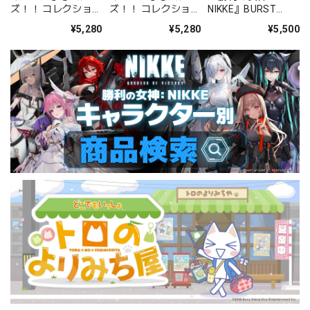
ズ！！ コレクション
ズ！！ コレクション
NIKKE』BURST
缶バッジ[2026 Jul.]
缶バッジ[2026 Jul.]
COLLECTION 缶バッ
¥5,280
¥5,280
¥5,500
-Casual Side- BOX
-Idol Side- BOX 全
ジ Vol.9 BOX 全10種
全12種
12種