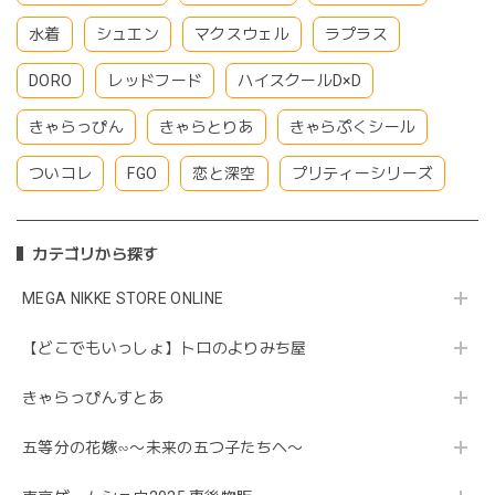
水着
シュエン
マクスウェル
ラプラス
DORO
レッドフード
ハイスクールD×D
きゃらっぴん
きゃらとりあ
きゃらぷくシール
ついコレ
FGO
恋と深空
プリティーシリーズ
カテゴリから探す
MEGA NIKKE STORE ONLINE
【どこでもいっしょ】トロのよりみち屋
きゃらっぴんすとあ
五等分の花嫁∽〜未来の五つ子たちへ〜