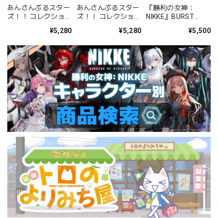
あんさんぶるスター
あんさんぶるスター
『勝利の女神：
ズ！！ コレクション
ズ！！ コレクション
NIKKE』BURST
缶バッジ[2026 Jul.]
缶バッジ[2026 Jul.]
COLLECTION 缶バッ
¥5,280
¥5,280
¥5,500
-Casual Side- BOX
-Idol Side- BOX 全
ジ Vol.9 BOX 全10種
全12種
12種