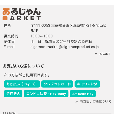
住所
〒111-0053 東京都台東区浅草橋1-21-6 宝山ビ
ル1F
営業時間
10:00～18:00
定休日
土・日・祝祭日及び当社が定める休日
E-mail
algernon-market@algernonproduct.co.jp
ABOUT
お支払い方法について
次の方法がご利用頂けます。
あと払い（Pay ID）
クレジットカード
キャリア決済
銀行振込
コンビニ決済・Pay-easy
Amazon Pay
お支払い方法について
SEARCH