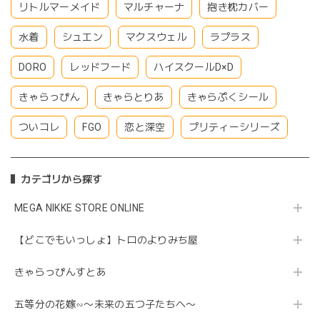
リトルマーメイド
マルチャーナ
抱き枕カバー
水着
シュエン
マクスウェル
ラプラス
DORO
レッドフード
ハイスクールD×D
きゃらっぴん
きゃらとりあ
きゃらぷくシール
ついコレ
FGO
恋と深空
プリティーシリーズ
カテゴリから探す
MEGA NIKKE STORE ONLINE
【どこでもいっしょ】トロのよりみち屋
きゃらっぴんすとあ
五等分の花嫁∽〜未来の五つ子たちへ〜