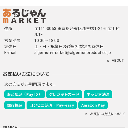
住所
〒111-0053 東京都台東区浅草橋1-21-6 宝山ビ
ル1F
営業時間
10:00～18:00
定休日
土・日・祝祭日及び当社が定める休日
E-mail
algernon-market@algernonproduct.co.jp
ABOUT
お支払い方法について
次の方法がご利用頂けます。
あと払い（Pay ID）
クレジットカード
キャリア決済
銀行振込
コンビニ決済・Pay-easy
Amazon Pay
お支払い方法について
SEARCH