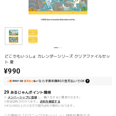
どこでもいっしょ カレンダーシリーズ クリアファイルセッ
ト 夏
¥990
なら
手数料無料の
翌月払いでOK
29
あるじゃんポイント
獲得
※
メンバーシップに登録
し、購入をすると獲得できます。
※別途送料がかかります。
送料を確認する
※¥10,000以上のご注文で国内送料が無料になります。
この商品は「ピクニックでもいっしょ」特典対象外です。