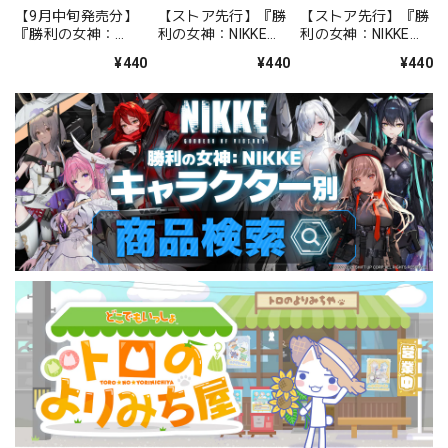
【9月中旬発売分】
【ストア先行】『勝
【ストア先行】『勝
『勝利の女神：
利の女神：NIKKE』
利の女神：NIKKE』
NIKKE』 クリアファ
クリアファイル
クリアファイル
¥440
¥440
¥440
イル シンデレラ：ク
BOOM！THE
BOOM！THE
リスタルウェーブ
GHOST！ドロシー
GHOST！エレグ
＆ラピ