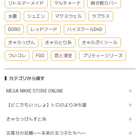
リトルマーメイド
マルチャーナ
抱き枕カバー
水着
シュエン
マクスウェル
ラプラス
DORO
レッドフード
ハイスクールD×D
きゃらっぴん
きゃらとりあ
きゃらぷくシール
ついコレ
FGO
恋と深空
プリティーシリーズ
カテゴリから探す
MEGA NIKKE STORE ONLINE
【どこでもいっしょ】トロのよりみち屋
きゃらっぴんすとあ
五等分の花嫁∽〜未来の五つ子たちへ〜