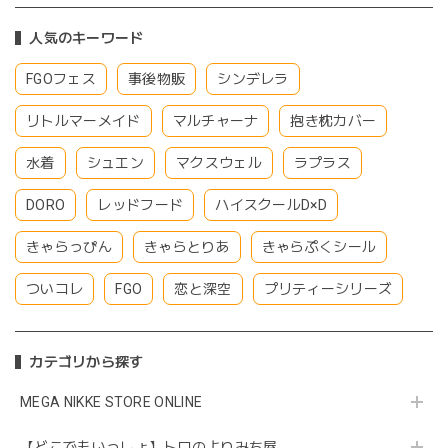
人気のキーワード
FGOフェス
事後物販
シンデレラ
リトルマーメイド
マルチャーナ
抱き枕カバー
水着
シュエン
マクスウェル
ラプラス
DORO
レッドフード
ハイスクールD×D
きゃらっぴん
きゃらとりあ
きゃらぷくシール
ついコレ
FGO
恋と深空
プリティーシリーズ
カテゴリから探す
MEGA NIKKE STORE ONLINE
【どこでもいっしょ】トロのよりみち屋