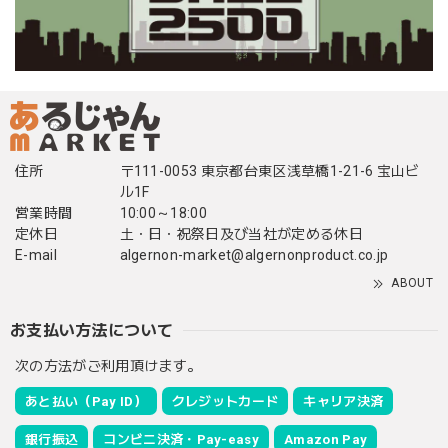
住所
〒111-0053 東京都台東区浅草橋1-21-6 宝山ビ
ル1F
営業時間
10:00～18:00
定休日
土・日・祝祭日及び当社が定める休日
E-mail
algernon-market@algernonproduct.co.jp
ABOUT
お支払い方法について
次の方法がご利用頂けます。
あと払い（Pay ID）
クレジットカード
キャリア決済
銀行振込
コンビニ決済・Pay-easy
Amazon Pay