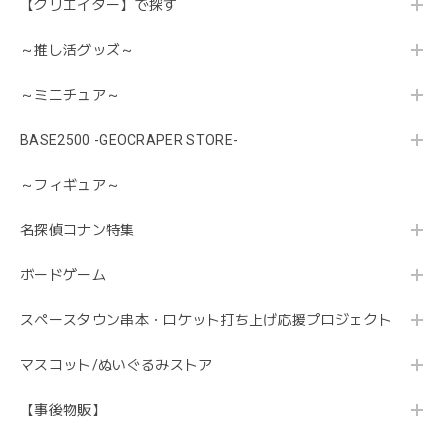
【クリエイター】で探す
～推し活グッズ～
～ミニチュア～
BASE2500 -GEOCRAPER STORE-
～フィギュア～
名探偵コナン特集
ボードゲーム
スペースタウン串本・ロケット打ち上げ応援プロジェクト
マスコット/ぬいぐるみストア
【事後物販】