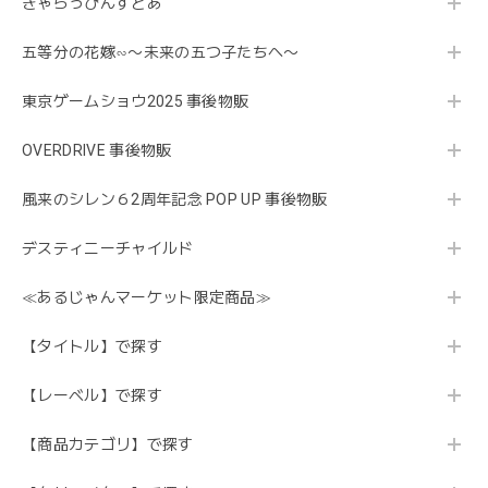
きゃらっぴんすとあ
五等分の花嫁∽〜未来の五つ子たちへ〜
東京ゲームショウ2025 事後物販
OVERDRIVE 事後物販
風来のシレン６2周年記念 POP UP 事後物販
デスティニーチャイルド
≪あるじゃんマーケット限定商品≫
【タイトル】で探す
【レーベル】で探す
【商品カテゴリ】で探す