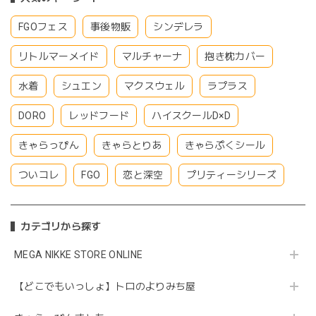
FGOフェス
事後物販
シンデレラ
リトルマーメイド
マルチャーナ
抱き枕カバー
水着
シュエン
マクスウェル
ラプラス
DORO
レッドフード
ハイスクールD×D
きゃらっぴん
きゃらとりあ
きゃらぷくシール
ついコレ
FGO
恋と深空
プリティーシリーズ
カテゴリから探す
MEGA NIKKE STORE ONLINE
【どこでもいっしょ】トロのよりみち屋