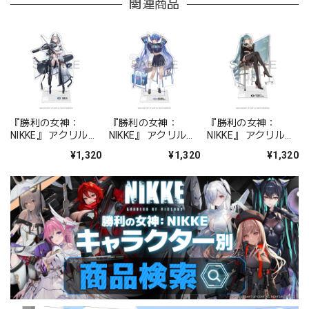
関連商品
『勝利の女神：
『勝利の女神：
『勝利の女神：
NIKKE』 アクリルス
NIKKE』 アクリルス
NIKKE』 アクリルス
タンド ジュリア
タンド アルカナ：フ
タンド プリバティ -
¥1,320
¥1,320
¥1,320
ォーチュンメイト
シャープレッスン