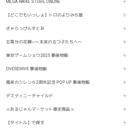
MEGA NIKKE STORE ONLINE
【どこでもいっしょ】トロのよりみち屋
きゃらっぴんすとあ
五等分の花嫁∽〜未来の五つ子たちへ〜
東京ゲームショウ2025 事後物販
OVERDRIVE 事後物販
風来のシレン６2周年記念 POP UP 事後物販
デスティニーチャイルド
≪あるじゃんマーケット限定商品≫
【タイトル】で探す