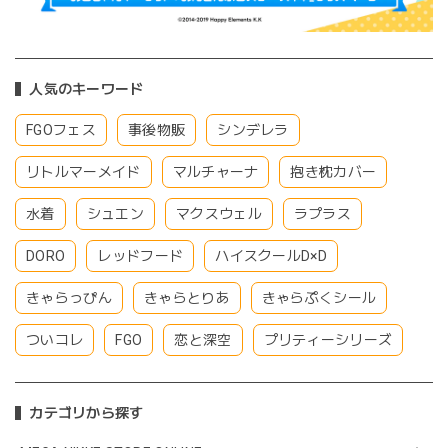
人気のキーワード
FGOフェス
事後物販
シンデレラ
リトルマーメイド
マルチャーナ
抱き枕カバー
水着
シュエン
マクスウェル
ラプラス
DORO
レッドフード
ハイスクールD×D
きゃらっぴん
きゃらとりあ
きゃらぷくシール
ついコレ
FGO
恋と深空
プリティーシリーズ
カテゴリから探す