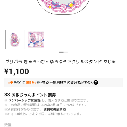
プリパラ きゃらっぴんゆらゆらアクリルスタンド あじみ
¥1,100
なら
手数料無料の
翌月払いでOK
33
あるじゃんポイント
獲得
※
メンバーシップに登録
し、購入をすると獲得できます。
※この商品の販売期間は 2026年8月31日 23:59までです。
※別途送料がかかります。
送料を確認する
※¥10,000以上のご注文で国内送料が無料になります。
数量