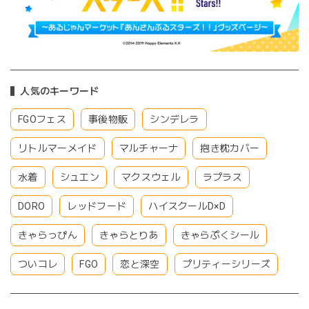
人気のキーワード
FGOフェス
事後物販
シンデレラ
リトルマーメイド
マルチャーナ
抱き枕カバー
水着
シュエン
マクスウェル
ラプラス
DORO
レッドフード
ハイスクールD×D
きゃらっぴん
きゃらとりあ
きゃらぷくシール
ついコレ
FGO
恋と深空
プリティーシリーズ