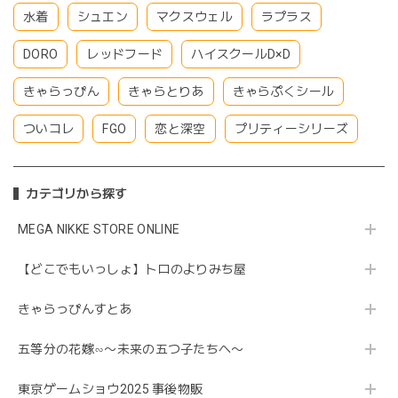
水着
シュエン
マクスウェル
ラプラス
DORO
レッドフード
ハイスクールD×D
きゃらっぴん
きゃらとりあ
きゃらぷくシール
ついコレ
FGO
恋と深空
プリティーシリーズ
カテゴリから探す
MEGA NIKKE STORE ONLINE
【どこでもいっしょ】トロのよりみち屋
きゃらっぴんすとあ
五等分の花嫁∽〜未来の五つ子たちへ〜
東京ゲームショウ2025 事後物販