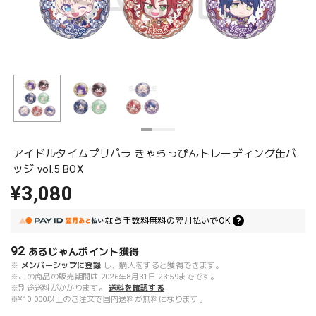
アイドルタイムプリパラ きゃらっぴんトレーディング缶バ
ッジ vol.5 BOX
¥3,080
なら
手数料無料の
翌月払いでOK
92
あるじゃんポイント
獲得
※
メンバーシップに登録
し、購入をすると獲得できます。
※この商品の販売期間は 2026年8月31日 23:59までです。
※別途送料がかかります。
送料を確認する
※¥10,000以上のご注文で国内送料が無料になります。