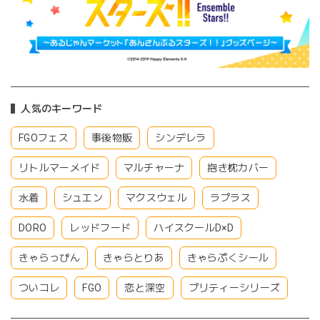
人気のキーワード
FGOフェス
事後物販
シンデレラ
リトルマーメイド
マルチャーナ
抱き枕カバー
水着
シュエン
マクスウェル
ラプラス
DORO
レッドフード
ハイスクールD×D
きゃらっぴん
きゃらとりあ
きゃらぷくシール
ついコレ
FGO
恋と深空
プリティーシリーズ