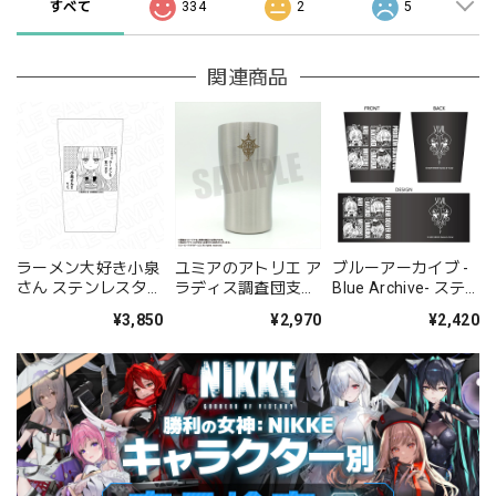
すべて
334
2
5
関連商品
ラーメン大好き小泉
ユミアのアトリエ ア
ブルーアーカイブ -
さん ステンレスタン
ラディス調査団支給
Blue Archive- ステ
ブラー
ステンレスタンブラ
ンレスサーモタンブ
¥3,850
¥2,970
¥2,420
ー
ラー 便利屋68ver.
4.5th Anniversary
POP UP STORE