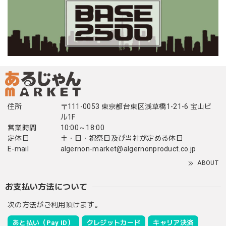
住所
〒111-0053 東京都台東区浅草橋1-21-6 宝山ビ
ル1F
営業時間
10:00～18:00
定休日
土・日・祝祭日及び当社が定める休日
E-mail
algernon-market@algernonproduct.co.jp
ABOUT
お支払い方法について
次の方法がご利用頂けます。
あと払い（Pay ID）
クレジットカード
キャリア決済