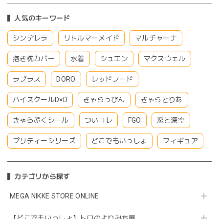
人気のキーワード
シンデレラ
リトルマーメイド
マルチャーナ
抱き枕カバー
水着
シュエン
マクスウェル
ラプラス
DORO
レッドフード
ハイスクールD×D
きゃらっぴん
きゃらとりあ
きゃらぷくシール
ついコレ
FGO
恋と深空
プリティーシリーズ
どこでもいっしょ
フィギュア
カテゴリから探す
MEGA NIKKE STORE ONLINE
【どこでもいっしょ】トロのよりみち屋