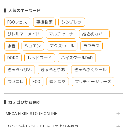
人気のキーワード
FGOフェス
事後物販
シンデレラ
リトルマーメイド
マルチャーナ
抱き枕カバー
水着
シュエン
マクスウェル
ラプラス
DORO
レッドフード
ハイスクールD×D
きゃらっぴん
きゃらとりあ
きゃらぷくシール
ついコレ
FGO
恋と深空
プリティーシリーズ
カテゴリから探す
MEGA NIKKE STORE ONLINE
【どこでもいっしょ】トロのよりみち屋