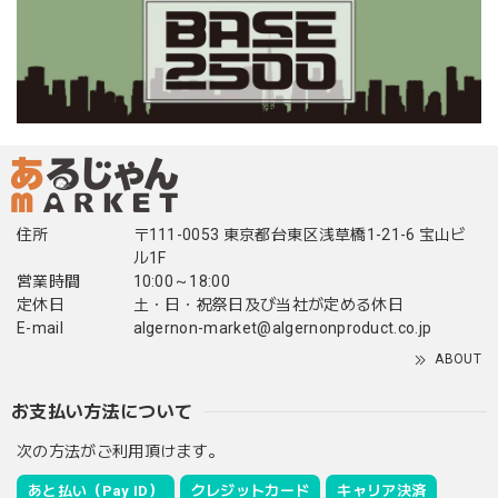
住所
〒111-0053 東京都台東区浅草橋1-21-6 宝山ビ
ル1F
営業時間
10:00～18:00
定休日
土・日・祝祭日及び当社が定める休日
E-mail
algernon-market@algernonproduct.co.jp
ABOUT
お支払い方法について
次の方法がご利用頂けます。
あと払い（Pay ID）
クレジットカード
キャリア決済