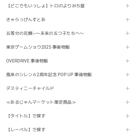
【どこでもいっしょ】トロのよりみち屋
きゃらっぴんすとあ
五等分の花嫁∽〜未来の五つ子たちへ〜
東京ゲームショウ2025 事後物販
OVERDRIVE 事後物販
風来のシレン６2周年記念 POP UP 事後物販
デスティニーチャイルド
≪あるじゃんマーケット限定商品≫
【タイトル】で探す
【レーベル】で探す