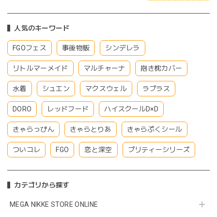
人気のキーワード
FGOフェス
事後物販
シンデレラ
リトルマーメイド
マルチャーナ
抱き枕カバー
水着
シュエン
マクスウェル
ラプラス
DORO
レッドフード
ハイスクールD×D
きゃらっぴん
きゃらとりあ
きゃらぷくシール
ついコレ
FGO
恋と深空
プリティーシリーズ
カテゴリから探す
MEGA NIKKE STORE ONLINE