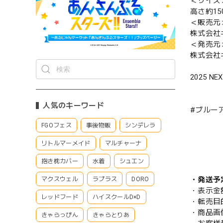
＜サイズ
高さ約15
＜販売元
株式会社
＜発売元
株式会社
2025 NEXO
人気のキーワード
#ブルーアー
FGOフェス
事後物販
シンデレラ
リトルマーメイド
マルチャーナ
抱き枕カバー
水着
シュエン
・発送予
マクスウェル
ラプラス
DORO
・表示金
レッドフード
ハイスクールD×D
・転売目
・商品画
きゃらっぴん
きゃらとりあ