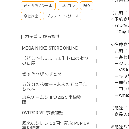
・お客様
きゃらぷくシール
ついコレ
FGO
【決済に
恋と深空
プリティーシリーズ
＜予約商
・お支払
・「Pa
カテゴリから探す
＜在庫商
MEGA NIKKE STORE ONLINE
・決済に
ーあと払い
【どこでもいっしょ】トロのより
みち屋
ークレ
VISA／
きゃらっぴんすとあ
ーキャ
ー銀行
五等分の花嫁∽〜未来の五つ子た
ーコンビニ
ちへ〜
ーAmazo
東京ゲームショウ2025 事後物
販
【配送に
OVERDRIVE 事後物販
・商品の
風来のシレン６2周年記念 POP UP
※配送シ
事後物販