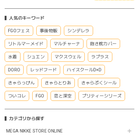
人気のキーワード
FGOフェス
事後物販
シンデレラ
リトルマーメイド
マルチャーナ
抱き枕カバー
水着
シュエン
マクスウェル
ラプラス
DORO
レッドフード
ハイスクールD×D
きゃらっぴん
きゃらとりあ
きゃらぷくシール
ついコレ
FGO
恋と深空
プリティーシリーズ
カテゴリから探す
MEGA NIKKE STORE ONLINE