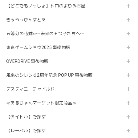
【どこでもいっしょ】トロのよりみち屋
きゃらっぴんすとあ
五等分の花嫁∽〜未来の五つ子たちへ〜
東京ゲームショウ2025 事後物販
OVERDRIVE 事後物販
風来のシレン６2周年記念 POP UP 事後物販
デスティニーチャイルド
≪あるじゃんマーケット限定商品≫
【タイトル】で探す
【レーベル】で探す