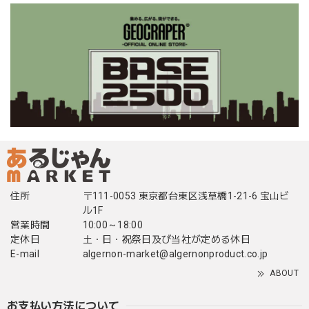
住所
〒111-0053 東京都台東区浅草橋1-21-6 宝山ビ
ル1F
営業時間
10:00～18:00
定休日
土・日・祝祭日及び当社が定める休日
E-mail
algernon-market@algernonproduct.co.jp
ABOUT
お支払い方法について