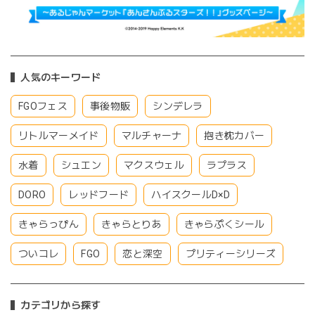
人気のキーワード
FGOフェス
事後物販
シンデレラ
リトルマーメイド
マルチャーナ
抱き枕カバー
水着
シュエン
マクスウェル
ラプラス
DORO
レッドフード
ハイスクールD×D
きゃらっぴん
きゃらとりあ
きゃらぷくシール
ついコレ
FGO
恋と深空
プリティーシリーズ
カテゴリから探す