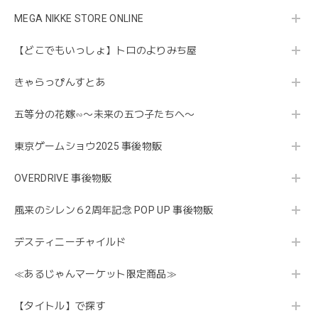
MEGA NIKKE STORE ONLINE
【どこでもいっしょ】トロのよりみち屋
きゃらっぴんすとあ
五等分の花嫁∽〜未来の五つ子たちへ〜
東京ゲームショウ2025 事後物販
OVERDRIVE 事後物販
風来のシレン６2周年記念 POP UP 事後物販
デスティニーチャイルド
≪あるじゃんマーケット限定商品≫
【タイトル】で探す