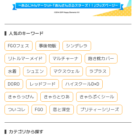
人気のキーワード
FGOフェス
事後物販
シンデレラ
リトルマーメイド
マルチャーナ
抱き枕カバー
水着
シュエン
マクスウェル
ラプラス
DORO
レッドフード
ハイスクールD×D
きゃらっぴん
きゃらとりあ
きゃらぷくシール
ついコレ
FGO
恋と深空
プリティーシリーズ
カテゴリから探す