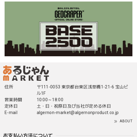
住所
〒111-0053 東京都台東区浅草橋1-21-6 宝山ビ
ル1F
営業時間
10:00～18:00
定休日
土・日・祝祭日及び当社が定める休日
E-mail
algernon-market@algernonproduct.co.jp
ABOUT
お支払い方法について