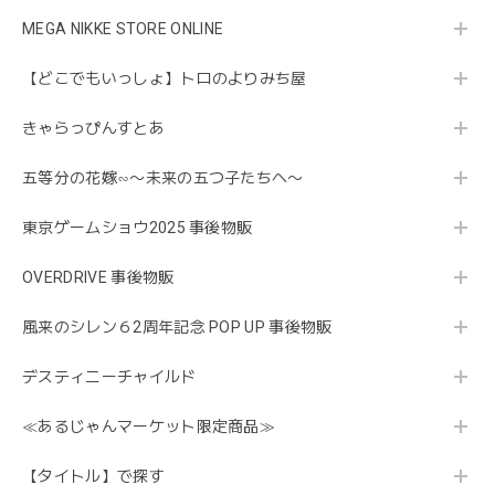
MEGA NIKKE STORE ONLINE
【どこでもいっしょ】トロのよりみち屋
きゃらっぴんすとあ
五等分の花嫁∽〜未来の五つ子たちへ〜
東京ゲームショウ2025 事後物販
OVERDRIVE 事後物販
風来のシレン６2周年記念 POP UP 事後物販
デスティニーチャイルド
≪あるじゃんマーケット限定商品≫
【タイトル】で探す