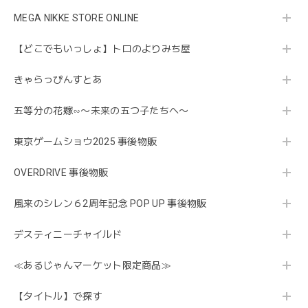
MEGA NIKKE STORE ONLINE
【どこでもいっしょ】トロのよりみち屋
きゃらっぴんすとあ
五等分の花嫁∽〜未来の五つ子たちへ〜
東京ゲームショウ2025 事後物販
OVERDRIVE 事後物販
風来のシレン６2周年記念 POP UP 事後物販
デスティニーチャイルド
≪あるじゃんマーケット限定商品≫
【タイトル】で探す