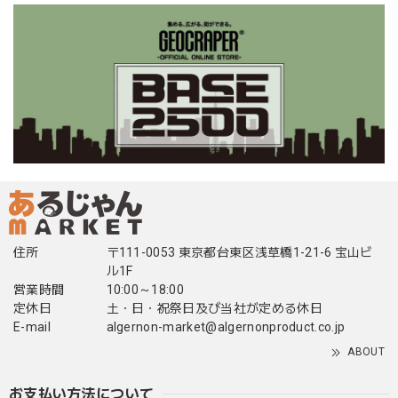
住所
〒111-0053 東京都台東区浅草橋1-21-6 宝山ビ
ル1F
営業時間
10:00～18:00
定休日
土・日・祝祭日及び当社が定める休日
E-mail
algernon-market@algernonproduct.co.jp
ABOUT
お支払い方法について