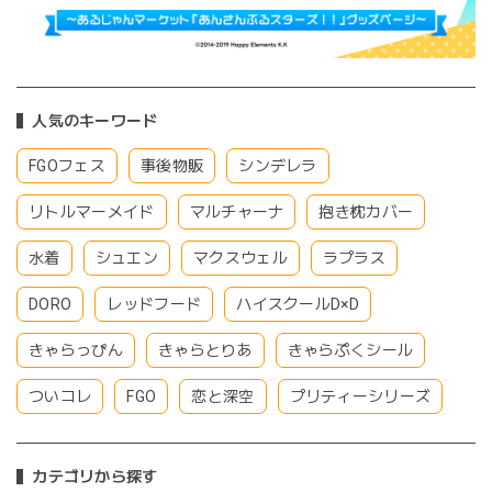
人気のキーワード
FGOフェス
事後物販
シンデレラ
リトルマーメイド
マルチャーナ
抱き枕カバー
水着
シュエン
マクスウェル
ラプラス
DORO
レッドフード
ハイスクールD×D
きゃらっぴん
きゃらとりあ
きゃらぷくシール
ついコレ
FGO
恋と深空
プリティーシリーズ
カテゴリから探す