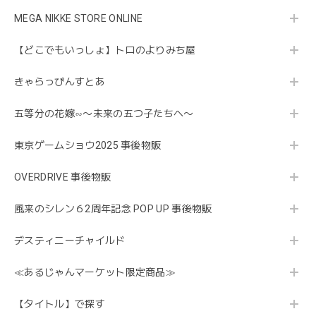
MEGA NIKKE STORE ONLINE
【どこでもいっしょ】トロのよりみち屋
きゃらっぴんすとあ
五等分の花嫁∽〜未来の五つ子たちへ〜
東京ゲームショウ2025 事後物販
OVERDRIVE 事後物販
風来のシレン６2周年記念 POP UP 事後物販
デスティニーチャイルド
≪あるじゃんマーケット限定商品≫
【タイトル】で探す