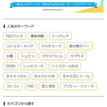
人気のキーワード
FGOフェス
事後物販
シンデレラ
リトルマーメイド
マルチャーナ
抱き枕カバー
水着
シュエン
マクスウェル
ラプラス
DORO
レッドフード
ハイスクールD×D
きゃらっぴん
きゃらとりあ
きゃらぷくシール
ついコレ
FGO
恋と深空
プリティーシリーズ
カテゴリから探す