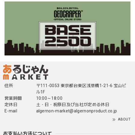
住所
〒111-0053 東京都台東区浅草橋1-21-6 宝山ビ
ル1F
営業時間
10:00～18:00
定休日
土・日・祝祭日及び当社が定める休日
E-mail
algernon-market@algernonproduct.co.jp
ABOUT
お支払い方法について