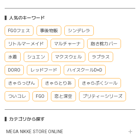
人気のキーワード
FGOフェス
事後物販
シンデレラ
リトルマーメイド
マルチャーナ
抱き枕カバー
水着
シュエン
マクスウェル
ラプラス
DORO
レッドフード
ハイスクールD×D
きゃらっぴん
きゃらとりあ
きゃらぷくシール
ついコレ
FGO
恋と深空
プリティーシリーズ
カテゴリから探す
MEGA NIKKE STORE ONLINE