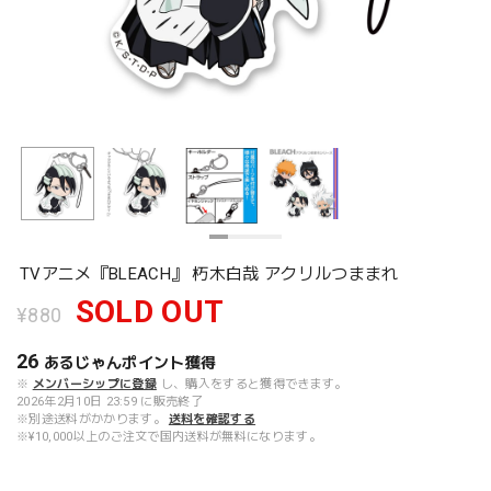
TVアニメ『BLEACH』 朽木白哉 アクリルつままれ
SOLD OUT
¥880
26
あるじゃんポイント
獲得
※
メンバーシップに登録
し、購入をすると獲得できます。
2026年2月10日 23:59 に販売終了
※別途送料がかかります。
送料を確認する
※¥10,000以上のご注文で国内送料が無料になります。