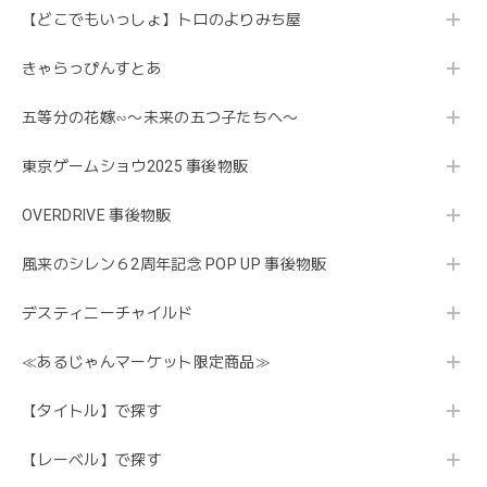
【どこでもいっしょ】トロのよりみち屋
きゃらっぴんすとあ
五等分の花嫁∽〜未来の五つ子たちへ〜
東京ゲームショウ2025 事後物販
OVERDRIVE 事後物販
風来のシレン６2周年記念 POP UP 事後物販
デスティニーチャイルド
≪あるじゃんマーケット限定商品≫
【タイトル】で探す
【レーベル】で探す