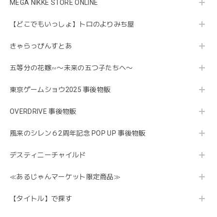
MEGA NIKKE STORE ONLINE
【どこでもいっしょ】トロのよりみち屋
きゃらっぴんすとあ
五等分の花嫁∽〜未来の五つ子たちへ〜
東京ゲームショウ2025 事後物販
OVERDRIVE 事後物販
風来のシレン６2周年記念 POP UP 事後物販
デスティニーチャイルド
≪あるじゃんマーケット限定商品≫
【タイトル】で探す