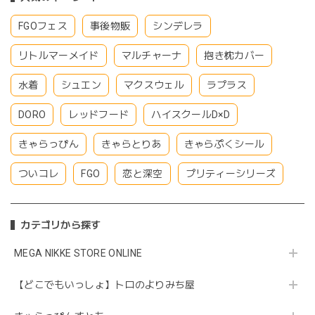
FGOフェス
事後物販
シンデレラ
リトルマーメイド
マルチャーナ
抱き枕カバー
水着
シュエン
マクスウェル
ラプラス
DORO
レッドフード
ハイスクールD×D
きゃらっぴん
きゃらとりあ
きゃらぷくシール
ついコレ
FGO
恋と深空
プリティーシリーズ
カテゴリから探す
MEGA NIKKE STORE ONLINE
【どこでもいっしょ】トロのよりみち屋