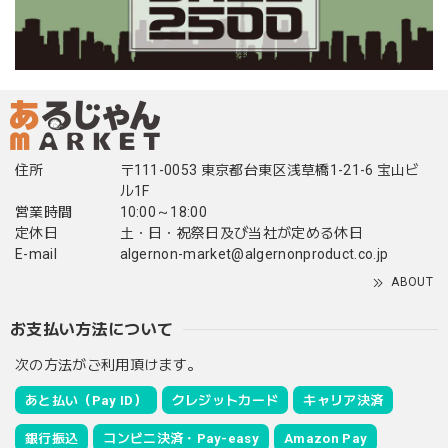
住所
〒111-0053 東京都台東区浅草橋1-21-6 宝山ビ
ル1F
営業時間
10:00～18:00
定休日
土・日・祝祭日及び当社が定める休日
E-mail
algernon-market@algernonproduct.co.jp
ABOUT
お支払い方法について
次の方法がご利用頂けます。
あと払い（Pay ID）
クレジットカード
キャリア決済
銀行振込
コンビニ決済・Pay-easy
Amazon Pay