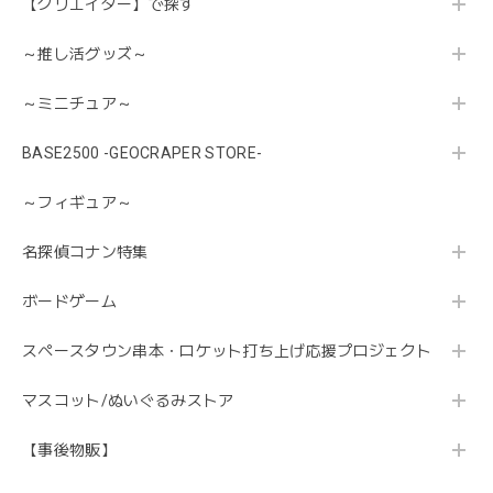
【クリエイター】で探す
～推し活グッズ～
～ミニチュア～
BASE2500 -GEOCRAPER STORE-
～フィギュア～
名探偵コナン特集
ボードゲーム
スペースタウン串本・ロケット打ち上げ応援プロジェクト
マスコット/ぬいぐるみストア
【事後物販】