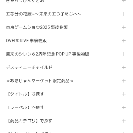
きゃらっぴんすとあ
五等分の花嫁∽〜未来の五つ子たちへ〜
東京ゲームショウ2025 事後物販
OVERDRIVE 事後物販
風来のシレン６2周年記念 POP UP 事後物販
デスティニーチャイルド
≪あるじゃんマーケット限定商品≫
【タイトル】で探す
【レーベル】で探す
【商品カテゴリ】で探す