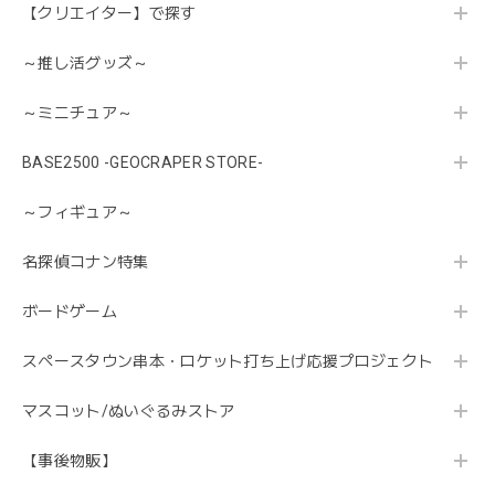
【クリエイター】で探す
～推し活グッズ～
～ミニチュア～
BASE2500 -GEOCRAPER STORE-
～フィギュア～
名探偵コナン特集
ボードゲーム
スペースタウン串本・ロケット打ち上げ応援プロジェクト
マスコット/ぬいぐるみストア
【事後物販】