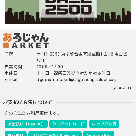
住所
〒111-0053 東京都台東区浅草橋1-21-6 宝山ビ
ル1F
営業時間
10:00～18:00
定休日
土・日・祝祭日及び当社が定める休日
E-mail
algernon-market@algernonproduct.co.jp
ABOUT
お支払い方法について
次の方法がご利用頂けます。
あと払い（Pay ID）
クレジットカード
キャリア決済
銀行振込
コンビニ決済・Pay-easy
Amazon Pay