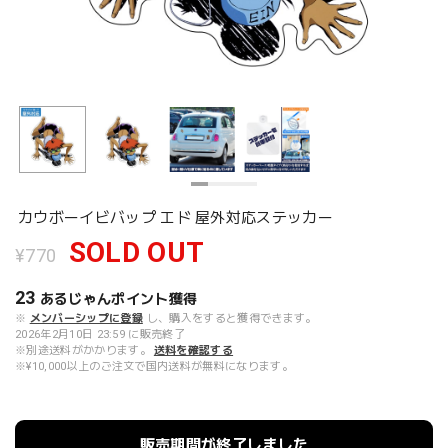
カウボーイビバップ エド 屋外対応ステッカー
SOLD OUT
¥770
23
あるじゃんポイント
獲得
※
メンバーシップに登録
し、購入をすると獲得できます。
2026年2月10日 23:59 に販売終了
※別途送料がかかります。
送料を確認する
※¥10,000以上のご注文で国内送料が無料になります。
販売期間が終了しました