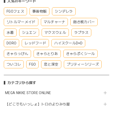
人気のキーワード
FGOフェス
事後物販
シンデレラ
リトルマーメイド
マルチャーナ
抱き枕カバー
水着
シュエン
マクスウェル
ラプラス
DORO
レッドフード
ハイスクールD×D
きゃらっぴん
きゃらとりあ
きゃらぷくシール
ついコレ
FGO
恋と深空
プリティーシリーズ
カテゴリから探す
MEGA NIKKE STORE ONLINE
【どこでもいっしょ】トロのよりみち屋