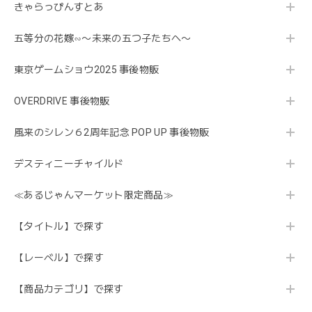
きゃらっぴんすとあ
五等分の花嫁∽〜未来の五つ子たちへ〜
東京ゲームショウ2025 事後物販
OVERDRIVE 事後物販
風来のシレン６2周年記念 POP UP 事後物販
デスティニーチャイルド
≪あるじゃんマーケット限定商品≫
【タイトル】で探す
【レーベル】で探す
【商品カテゴリ】で探す