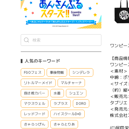
ワンピー
【商品情
人気のキーワード
ワンピース
＜素材＞
FGOフェス
事後物販
シンデレラ
中綿：ポ
リトルマーメイド
マルチャーナ
＜サイズ
（約）縦4
抱き枕カバー
水着
シュエン
＜販売元
タブリエ
マクスウェル
ラプラス
DORO
＜発売元
レッドフード
ハイスクールD×D
株式会社
きゃらっぴん
きゃらとりあ
(C)尾