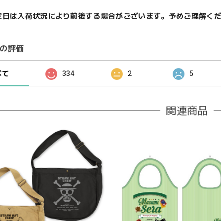
定日は入荷状況により前後する場合がございます。予めご理解く
の評価
べて
334
2
5
関連商品