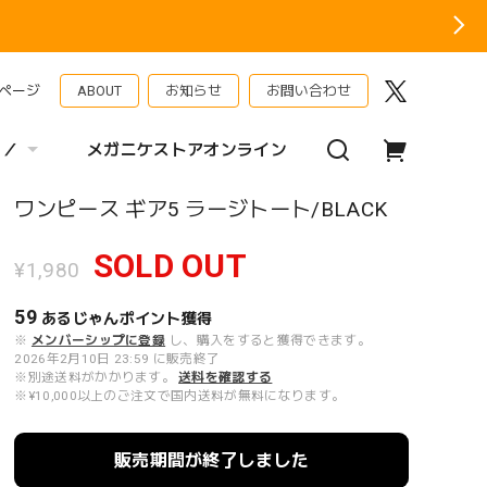
ページ
ABOUT
お知らせ
お問い合わせ
 ／
メガニケストアオンライン
ワンピース ギア5 ラージトート/BLACK
SOLD OUT
¥1,980
59
あるじゃんポイント
獲得
※
メンバーシップに登録
し、購入をすると獲得できます。
2026年2月10日 23:59 に販売終了
※別途送料がかかります。
送料を確認する
※¥10,000以上のご注文で国内送料が無料になります。
販売期間が終了しました