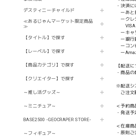
・決済に
デスティニーチャイルド
ーあと払い
ークレ
≪あるじゃんマーケット限定商品
VISA／
≫
ーキャ
【タイトル】で探す
ー銀行
ーコンビニ
【レーベル】で探す
ーAmazo
【商品カテゴリ】で探す
【配送に
・商品の
【クリエイター】で探す
※配送シ
～推し活グッズ～
ご注文時
＜予約商
～ミニチュア～
・発送予
BASE2500 -GEOCRAPER STORE-
＜在庫商
・原則ご
～フィギュア～