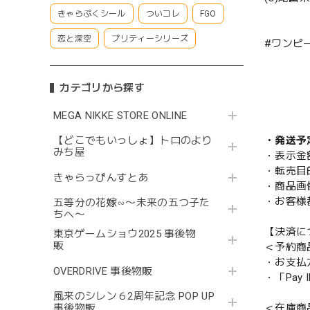
きゃらぷくシール
ついコレ
FGO
恋と深空
プリティーシリーズ
#ワンピ
カテゴリから探す
MEGA NIKKE STORE ONLINE
・発送予
【どこでもいっしょ】トロのより
みち屋
・表示金
・転売目
きゃらっぴんすとあ
・商品画
・お客様
五等分の花嫁∽〜未来の五つ子た
ちへ〜
【決済に
東京ゲームショウ2025 事後物
販
＜予約商
・お支払
OVERDRIVE 事後物販
・「Pa
風来のシレン６2周年記念 POP UP
＜在庫商
事後物販