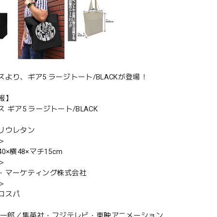
スより、ギア5 ラージトート/BLACKが登場！
報】
 ギア5 ラージトート/BLACK
リウレタン
＞
0×横48×マチ15cm
＞
・マーケティング株式会社
＞
コスパ
田栄一郎／集英社・フジテレビ・東映アニメーション