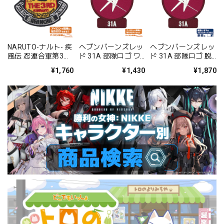
NARUTO-ナルト- 疾
ヘブンバーンズレッ
ヘブンバーンズレッ
風伝 忍連合軍第3部
ド 31A 部隊ロゴ ワ
ド 31A 部隊ロゴ 脱
隊ワッペン
ッペン
着式ワッペン
¥1,760
¥1,430
¥1,870