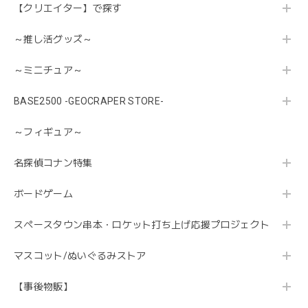
【クリエイター】で探す
～推し活グッズ～
～ミニチュア～
BASE2500 -GEOCRAPER STORE-
～フィギュア～
名探偵コナン特集
ボードゲーム
スペースタウン串本・ロケット打ち上げ応援プロジェクト
マスコット/ぬいぐるみストア
【事後物販】