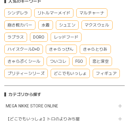
人気のキーワード
シンデレラ
リトルマーメイド
マルチャーナ
抱き枕カバー
水着
シュエン
マクスウェル
ラプラス
DORO
レッドフード
ハイスクールD×D
きゃらっぴん
きゃらとりあ
きゃらぷくシール
ついコレ
FGO
恋と深空
プリティーシリーズ
どこでもいっしょ
フィギュア
カテゴリから探す
MEGA NIKKE STORE ONLINE
【どこでもいっしょ】トロのよりみち屋