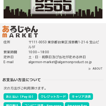
住所
〒111-0053 東京都台東区浅草橋1-21-6 宝山ビ
ル1F
営業時間
10:00～18:00
定休日
土・日・祝祭日及び当社が定める休日
E-mail
algernon-market@algernonproduct.co.jp
ABOUT
お支払い方法について
次の方法がご利用頂けます。
あと払い（Pay ID）
クレジットカード
キャリア決済
銀行振込
コンビニ決済・Pay-easy
Amazon Pay