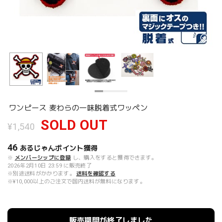
ワンピース 麦わらの一味脱着式ワッペン
SOLD OUT
¥1,540
46
あるじゃんポイント
獲得
※
メンバーシップに登録
し、購入をすると獲得できます。
2026年2月10日 23:59 に販売終了
※別途送料がかかります。
送料を確認する
※¥10,000以上のご注文で国内送料が無料になります。
販売期間が終了しました