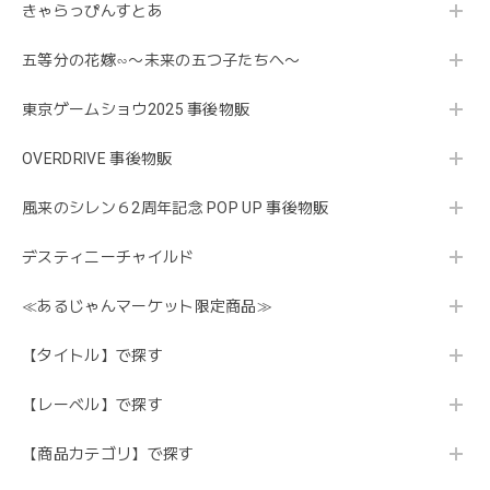
きゃらっぴんすとあ
五等分の花嫁∽〜未来の五つ子たちへ〜
東京ゲームショウ2025 事後物販
OVERDRIVE 事後物販
風来のシレン６2周年記念 POP UP 事後物販
デスティニーチャイルド
≪あるじゃんマーケット限定商品≫
【タイトル】で探す
【レーベル】で探す
【商品カテゴリ】で探す