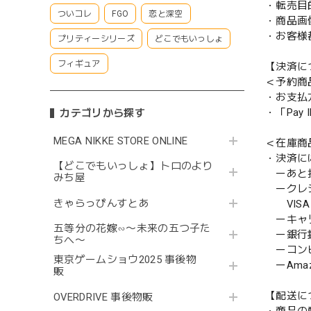
・転売目
ついコレ
FGO
恋と深空
・商品画
・お客様
プリティーシリーズ
どこでもいっしょ
フィギュア
【決済に
＜予約商
・お支払
・「Pa
カテゴリから探す
MEGA NIKKE STORE ONLINE
＜在庫商
・決済に
【どこでもいっしょ】トロのより
ーあと払い
みち屋
ークレ
きゃらっぴんすとあ
VISA／
ーキャ
五等分の花嫁∽〜未来の五つ子た
ー銀行
ちへ〜
ーコンビニ
東京ゲームショウ2025 事後物
ーAmazo
販
【配送に
OVERDRIVE 事後物販