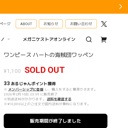
ページ
ABOUT
お知らせ
お問い合わせ
 ／
メガニケストアオンライン
ワンピース ハートの海賊団ワッペン
SOLD OUT
¥1,100
33
あるじゃんポイント
獲得
※
メンバーシップに登録
し、購入をすると獲得できます。
2026年2月10日 23:59 に販売終了
※別途送料がかかります。
送料を確認する
※¥10,000以上のご注文で国内送料が無料になります。
販売期間が終了しました