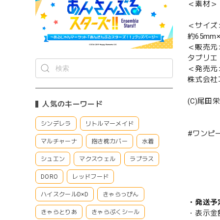
＜素材＞
＜サイズ
約65mm
＜販売元
タブリエ
＜発売元
株式会社
(C)尾
人気のキーワード
シンデレラ
リトルマーメイド
#ワンピ
マルチャーナ
抱き枕カバー
水着
シュエン
マクスウェル
ラプラス
DORO
レッドフード
ハイスクールD×D
きゃらっぴん
・発送予
きゃらとりあ
きゃらぷくシール
・表示金