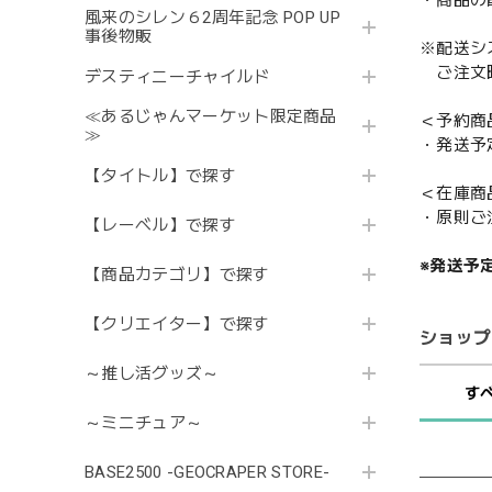
・商品の
風来のシレン６2周年記念 POP UP
事後物販
※配送シ
ご注文時
デスティニーチャイルド
≪あるじゃんマーケット限定商品
＜予約商
≫
・発送予
【タイトル】で探す
＜在庫商
・原則ご
【レーベル】で探す
※発送予
【商品カテゴリ】で探す
【クリエイター】で探す
ショップ
～推し活グッズ～
す
～ミニチュア～
BASE2500 -GEOCRAPER STORE-