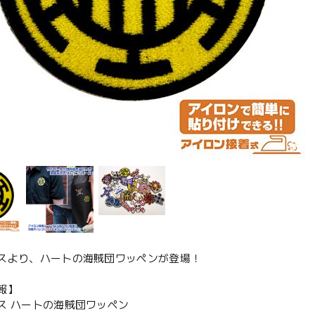
スより、ハートの海賊団ワッペンが登場！
報】
ス ハートの海賊団ワッペン