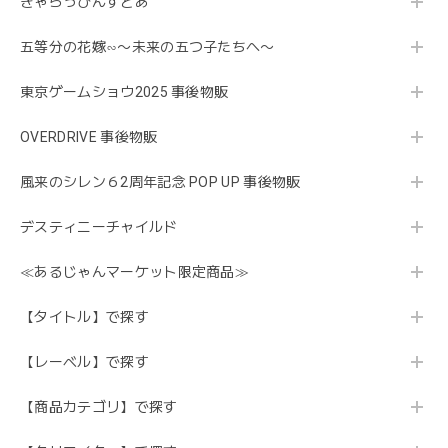
きゃらっぴんすとあ
五等分の花嫁∽〜未来の五つ子たちへ〜
東京ゲームショウ2025 事後物販
OVERDRIVE 事後物販
風来のシレン６2周年記念 POP UP 事後物販
デスティニーチャイルド
≪あるじゃんマーケット限定商品≫
【タイトル】で探す
【レーベル】で探す
【商品カテゴリ】で探す