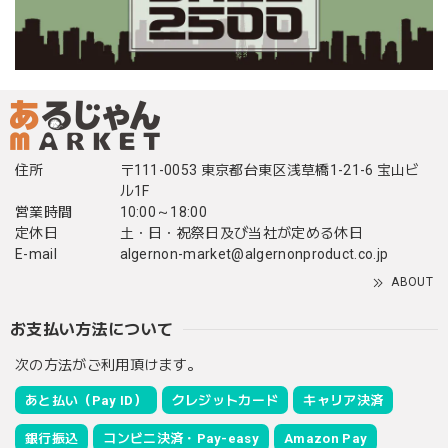
住所
〒111-0053 東京都台東区浅草橋1-21-6 宝山ビ
ル1F
営業時間
10:00～18:00
定休日
土・日・祝祭日及び当社が定める休日
E-mail
algernon-market@algernonproduct.co.jp
ABOUT
お支払い方法について
次の方法がご利用頂けます。
あと払い（Pay ID）
クレジットカード
キャリア決済
銀行振込
コンビニ決済・Pay-easy
Amazon Pay