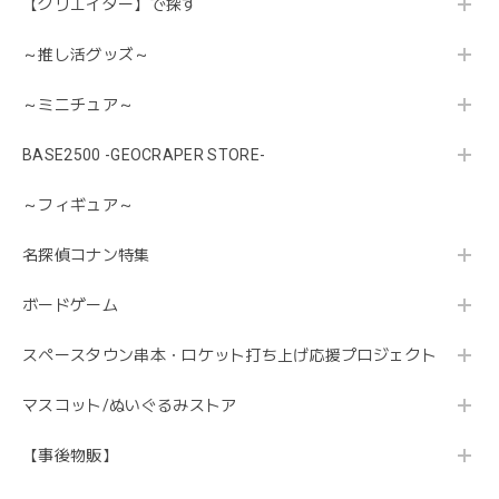
【クリエイター】で探す
～推し活グッズ～
～ミニチュア～
BASE2500 -GEOCRAPER STORE-
～フィギュア～
名探偵コナン特集
ボードゲーム
スペースタウン串本・ロケット打ち上げ応援プロジェクト
マスコット/ぬいぐるみストア
【事後物販】