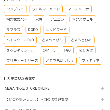
シンデレラ
リトルマーメイド
マルチャーナ
抱き枕カバー
水着
シュエン
マクスウェル
ラプラス
DORO
レッドフード
ハイスクールD×D
きゃらっぴん
きゃらとりあ
きゃらぷくシール
ついコレ
FGO
恋と深空
プリティーシリーズ
どこでもいっしょ
フィギュア
カテゴリから探す
MEGA NIKKE STORE ONLINE
【どこでもいっしょ】トロのよりみち屋