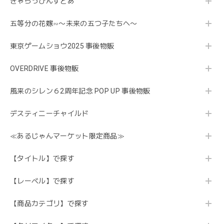
きゃらっぴんすとあ
五等分の花嫁∽〜未来の五つ子たちへ〜
東京ゲームショウ2025 事後物販
OVERDRIVE 事後物販
風来のシレン６2周年記念 POP UP 事後物販
デスティニーチャイルド
≪あるじゃんマーケット限定商品≫
【タイトル】で探す
【レーベル】で探す
【商品カテゴリ】で探す