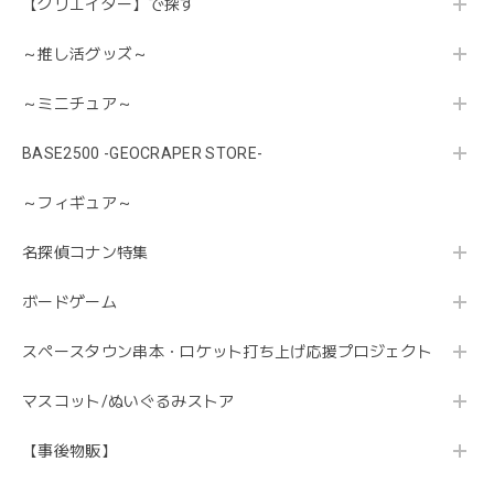
【クリエイター】で探す
～推し活グッズ～
～ミニチュア～
BASE2500 -GEOCRAPER STORE-
～フィギュア～
名探偵コナン特集
ボードゲーム
スペースタウン串本・ロケット打ち上げ応援プロジェクト
マスコット/ぬいぐるみストア
【事後物販】