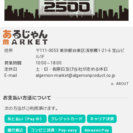
住所
〒111-0053 東京都台東区浅草橋1-21-6 宝山ビ
ル1F
営業時間
10:00～18:00
定休日
土・日・祝祭日及び当社が定める休日
E-mail
algernon-market@algernonproduct.co.jp
ABOUT
お支払い方法について
次の方法がご利用頂けます。
あと払い（Pay ID）
クレジットカード
キャリア決済
銀行振込
コンビニ決済・Pay-easy
Amazon Pay