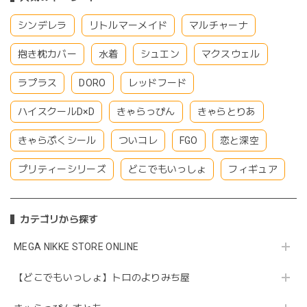
シンデレラ
リトルマーメイド
マルチャーナ
抱き枕カバー
水着
シュエン
マクスウェル
ラプラス
DORO
レッドフード
ハイスクールD×D
きゃらっぴん
きゃらとりあ
きゃらぷくシール
ついコレ
FGO
恋と深空
プリティーシリーズ
どこでもいっしょ
フィギュア
カテゴリから探す
MEGA NIKKE STORE ONLINE
【どこでもいっしょ】トロのよりみち屋