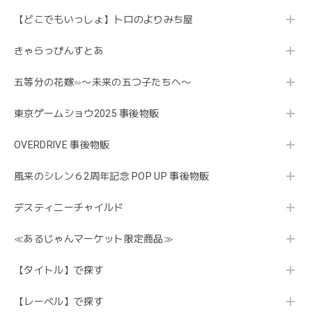
【どこでもいっしょ】トロのよりみち屋
きゃらっぴんすとあ
五等分の花嫁∽〜未来の五つ子たちへ〜
東京ゲームショウ2025 事後物販
OVERDRIVE 事後物販
風来のシレン６2周年記念 POP UP 事後物販
デスティニーチャイルド
≪あるじゃんマーケット限定商品≫
【タイトル】で探す
【レーベル】で探す