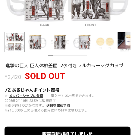
進撃の巨人 巨人体格差図 フタ付きフルカラーマグカップ
SOLD OUT
¥2,420
72
あるじゃんポイント
獲得
※
メンバーシップに登録
し、購入をすると獲得できます。
2026年2月10日 23:59 に販売終了
※別途送料がかかります。
送料を確認する
※¥10,000以上のご注文で国内送料が無料になります。
販売期間が終了しました