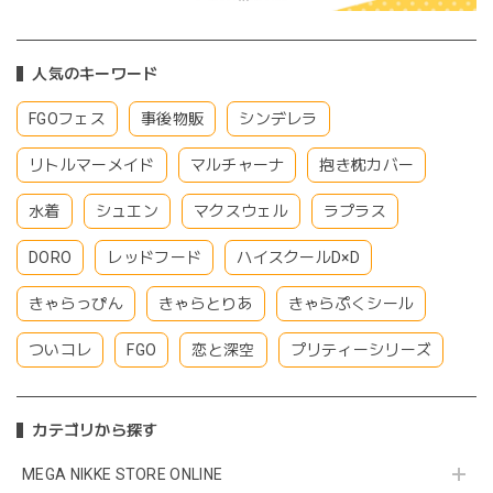
人気のキーワード
FGOフェス
事後物販
シンデレラ
リトルマーメイド
マルチャーナ
抱き枕カバー
水着
シュエン
マクスウェル
ラプラス
DORO
レッドフード
ハイスクールD×D
きゃらっぴん
きゃらとりあ
きゃらぷくシール
ついコレ
FGO
恋と深空
プリティーシリーズ
カテゴリから探す
MEGA NIKKE STORE ONLINE