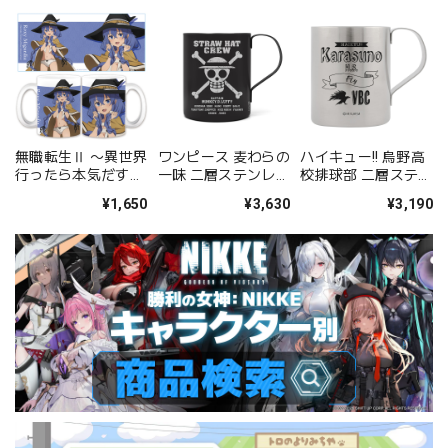
無職転生Ⅱ 〜異世界
ワンピース 麦わらの
ハイキュー!! 烏野高
行ったら本気だす〜
一味 二層ステンレス
校排球部 二層ステン
マグカップＢ［ロキ
マグカップ（塗装）
レスマグカップ
¥1,650
¥3,630
¥3,190
シー・ミグルディ
ア］【描き下ろし】