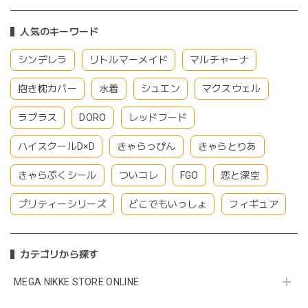
人気のキーワード
シンデレラ
リトルマーメイド
マルチャーナ
抱き枕カバー
水着
シュエン
マクスウェル
ラプラス
DORO
レッドフード
ハイスクールD×D
きゃらっぴん
きゃらとりあ
きゃらぷくシール
ついコレ
FGO
恋と深空
プリティーシリーズ
どこでもいっしょ
フィギュア
カテゴリから探す
MEGA NIKKE STORE ONLINE