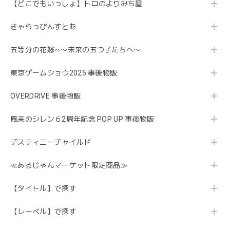
【どこでもいっしょ】トロのよりみち屋
きゃらっぴんすとあ
五等分の花嫁∽〜未来の五つ子たちへ〜
東京ゲームショウ2025 事後物販
OVERDRIVE 事後物販
風来のシレン６2周年記念 POP UP 事後物販
デスティニーチャイルド
≪あるじゃんマーケット限定商品≫
【タイトル】で探す
【レーベル】で探す