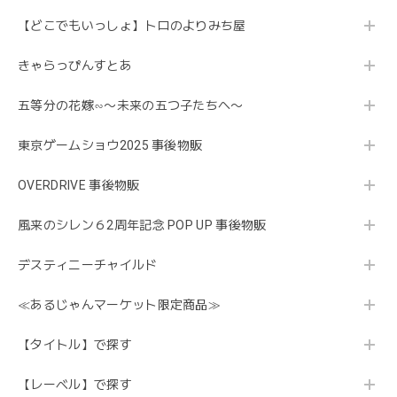
【どこでもいっしょ】トロのよりみち屋
きゃらっぴんすとあ
五等分の花嫁∽〜未来の五つ子たちへ〜
東京ゲームショウ2025 事後物販
OVERDRIVE 事後物販
風来のシレン６2周年記念 POP UP 事後物販
デスティニーチャイルド
≪あるじゃんマーケット限定商品≫
【タイトル】で探す
【レーベル】で探す