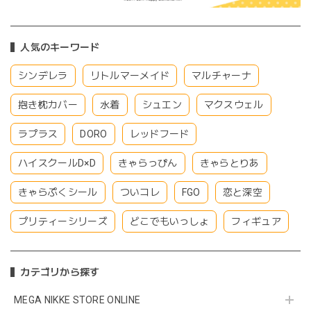
人気のキーワード
シンデレラ
リトルマーメイド
マルチャーナ
抱き枕カバー
水着
シュエン
マクスウェル
ラプラス
DORO
レッドフード
ハイスクールD×D
きゃらっぴん
きゃらとりあ
きゃらぷくシール
ついコレ
FGO
恋と深空
プリティーシリーズ
どこでもいっしょ
フィギュア
カテゴリから探す
MEGA NIKKE STORE ONLINE