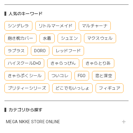
人気のキーワード
シンデレラ
リトルマーメイド
マルチャーナ
抱き枕カバー
水着
シュエン
マクスウェル
ラプラス
DORO
レッドフード
ハイスクールD×D
きゃらっぴん
きゃらとりあ
きゃらぷくシール
ついコレ
FGO
恋と深空
プリティーシリーズ
どこでもいっしょ
フィギュア
カテゴリから探す
MEGA NIKKE STORE ONLINE