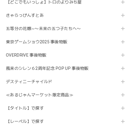
【どこでもいっしょ】トロのよりみち屋
きゃらっぴんすとあ
五等分の花嫁∽〜未来の五つ子たちへ〜
東京ゲームショウ2025 事後物販
OVERDRIVE 事後物販
風来のシレン６2周年記念 POP UP 事後物販
デスティニーチャイルド
≪あるじゃんマーケット限定商品≫
【タイトル】で探す
【レーベル】で探す