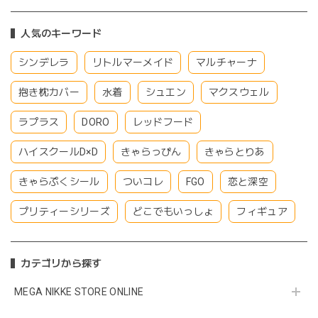
人気のキーワード
シンデレラ
リトルマーメイド
マルチャーナ
抱き枕カバー
水着
シュエン
マクスウェル
ラプラス
DORO
レッドフード
ハイスクールD×D
きゃらっぴん
きゃらとりあ
きゃらぷくシール
ついコレ
FGO
恋と深空
プリティーシリーズ
どこでもいっしょ
フィギュア
カテゴリから探す
MEGA NIKKE STORE ONLINE