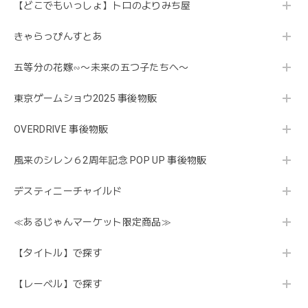
【どこでもいっしょ】トロのよりみち屋
きゃらっぴんすとあ
五等分の花嫁∽〜未来の五つ子たちへ〜
東京ゲームショウ2025 事後物販
OVERDRIVE 事後物販
風来のシレン６2周年記念 POP UP 事後物販
デスティニーチャイルド
≪あるじゃんマーケット限定商品≫
【タイトル】で探す
【レーベル】で探す