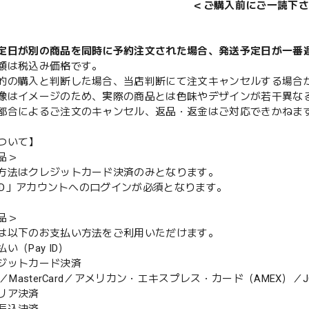
＜ご購入前にご一読下さ
定日が別の商品を同時に予約注文された場合、発送予定日が一番
額は税込み価格です。
的の購入と判断した場合、当店判断にて注文キャンセルする場合
像はイメージのため、実際の商品とは色味やデザインが若干異な
都合によるご注文のキャンセル、返品・返金はご対応できかねま
ついて】
品＞
方法はクレジットカード決済のみとなります。
y ID」アカウントへのログインが必須となります。
品＞
は以下のお支払い方法をご利用いただけます。
（Pay ID）
ジットカード決済
MasterCard／アメリカン・エキスプレス・カード（AMEX）／J
リア決済