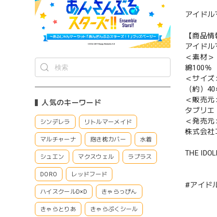
アイドルマ
【商品情
アイドルマ
＜素材＞
綿100％
＜サイズ
（約）40×
＜販売元
人気のキーワード
タブリエ
＜発売元
シンデレラ
リトルマーメイド
株式会社
マルチャーナ
抱き枕カバー
水着
THE IDOL
シュエン
マクスウェル
ラプラス
DORO
レッドフード
#アイド
ハイスクールD×D
きゃらっぴん
きゃらとりあ
きゃらぷくシール