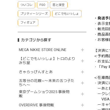
ついコレ
FGO
恋と深空
プリティーシリーズ
どこでもいっしょ
・発送予
フィギュア
・表示金
・転売目
・商品画
・お客様
カテゴリから探す
MEGA NIKKE STORE ONLINE
【決済に
＜予約商
【どこでもいっしょ】トロのより
・お支払
みち屋
・「Pa
きゃらっぴんすとあ
＜在庫商
五等分の花嫁∽〜未来の五つ子た
・決済に
ちへ〜
ーあと払い
東京ゲームショウ2025 事後物
ークレ
販
VISA／
ーキャ
OVERDRIVE 事後物販