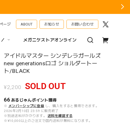
ページ
ABOUT
お知らせ
お問い合わせ
 ／
メガニケストアオンライン
アイドルマスター シンデレラガールズ
new generationsロゴ ショルダートー
ト/BLACK
SOLD OUT
¥2,200
66
あるじゃんポイント
獲得
※
メンバーシップに登録
し、購入をすると獲得できます。
2026年2月10日 23:59 に販売終了
※別途送料がかかります。
送料を確認する
※¥10,000以上のご注文で国内送料が無料になります。