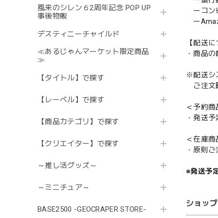
ー銀行
風来のシレン６2周年記念 POP UP
ーコンビニ
事後物販
ーAmazo
デスティニーチャイルド
【配送に
≪あるじゃんマーケット限定商品
・商品の
≫
※配送シ
【タイトル】で探す
ご注文時
【レーベル】で探す
＜予約商
・発送予
【商品カテゴリ】で探す
＜在庫商
【クリエイター】で探す
・原則ご
～推し活グッズ～
※発送予
～ミニチュア～
ショップ
BASE2500 -GEOCRAPER STORE-