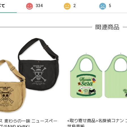
べて
334
2
5
関連商品
<取り寄せ商品>名探偵コナン
ス 麦わらの一味 ニュースペー
世良真純
SAND KHAKI