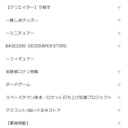
【クリエイター】で探す
～推し活グッズ～
～ミニチュア～
BASE2500 -GEOCRAPER STORE-
～フィギュア～
名探偵コナン特集
ボードゲーム
スペースタウン串本・ロケット打ち上げ応援プロジェクト
マスコット/ぬいぐるみストア
【事後物販】