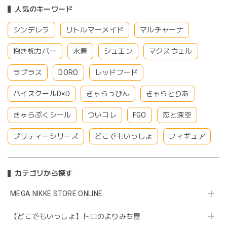
人気のキーワード
シンデレラ
リトルマーメイド
マルチャーナ
抱き枕カバー
水着
シュエン
マクスウェル
ラプラス
DORO
レッドフード
ハイスクールD×D
きゃらっぴん
きゃらとりあ
きゃらぷくシール
ついコレ
FGO
恋と深空
プリティーシリーズ
どこでもいっしょ
フィギュア
カテゴリから探す
MEGA NIKKE STORE ONLINE
【どこでもいっしょ】トロのよりみち屋