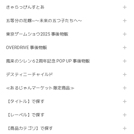
きゃらっぴんすとあ
五等分の花嫁∽〜未来の五つ子たちへ〜
東京ゲームショウ2025 事後物販
OVERDRIVE 事後物販
風来のシレン６2周年記念 POP UP 事後物販
デスティニーチャイルド
≪あるじゃんマーケット限定商品≫
【タイトル】で探す
【レーベル】で探す
【商品カテゴリ】で探す