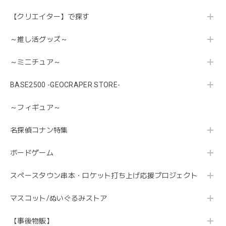
【クリエイター】で探す
～推し活グッズ～
～ミニチュア～
BASE2500 -GEOCRAPER STORE-
～フィギュア～
名探偵コナン特集
ボードゲーム
スペースタウン串本・ロケット打ち上げ応援プロジェクト
マスコット/ぬいぐるみストア
【事後物販】