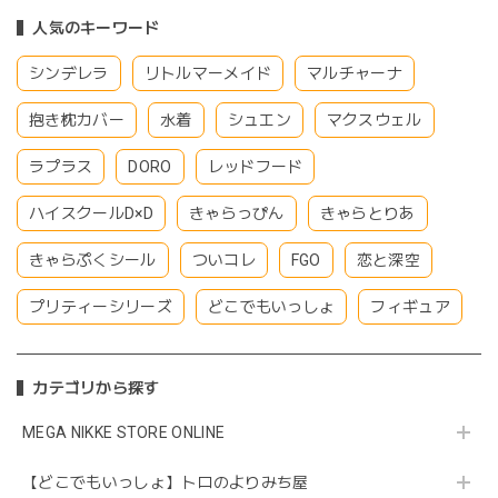
人気のキーワード
シンデレラ
リトルマーメイド
マルチャーナ
抱き枕カバー
水着
シュエン
マクスウェル
ラプラス
DORO
レッドフード
ハイスクールD×D
きゃらっぴん
きゃらとりあ
きゃらぷくシール
ついコレ
FGO
恋と深空
プリティーシリーズ
どこでもいっしょ
フィギュア
カテゴリから探す
MEGA NIKKE STORE ONLINE
【どこでもいっしょ】トロのよりみち屋