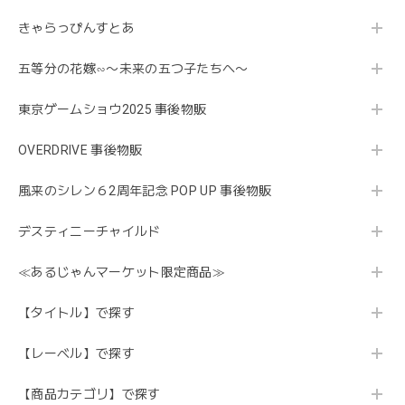
きゃらっぴんすとあ
五等分の花嫁∽〜未来の五つ子たちへ〜
東京ゲームショウ2025 事後物販
OVERDRIVE 事後物販
風来のシレン６2周年記念 POP UP 事後物販
デスティニーチャイルド
≪あるじゃんマーケット限定商品≫
【タイトル】で探す
【レーベル】で探す
【商品カテゴリ】で探す