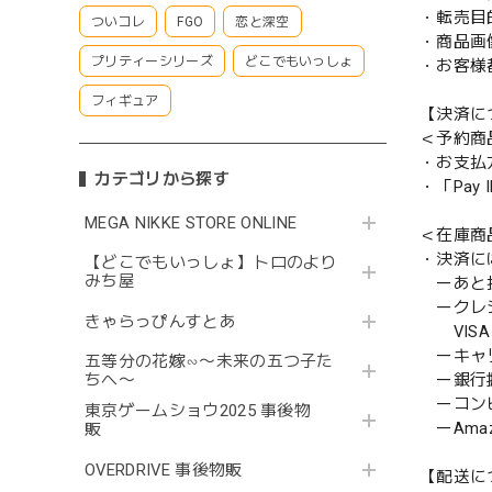
・転売目
ついコレ
FGO
恋と深空
・商品画
プリティーシリーズ
どこでもいっしょ
・お客様
フィギュア
【決済に
＜予約商
・お支払
カテゴリから探す
・「Pa
MEGA NIKKE STORE ONLINE
＜在庫商
・決済に
【どこでもいっしょ】トロのより
みち屋
ーあと払い
ークレ
きゃらっぴんすとあ
VISA／
ーキャ
五等分の花嫁∽〜未来の五つ子た
ー銀行
ちへ〜
ーコンビニ
東京ゲームショウ2025 事後物
ーAmazo
販
OVERDRIVE 事後物販
【配送に