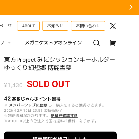
ページ
ABOUT
お知らせ
お問い合わせ
 ／
メガニケストアオンライン
東方Project みにクッションキーホルダー
ゆっくり幻想郷 博麗霊夢
SOLD OUT
¥1,430
42
あるじゃんポイント
獲得
※
メンバーシップに登録
し、購入をすると獲得できます。
2026年2月10日 23:59 に販売終了
※別途送料がかかります。
送料を確認する
※¥10,000以上のご注文で国内送料が無料になります。