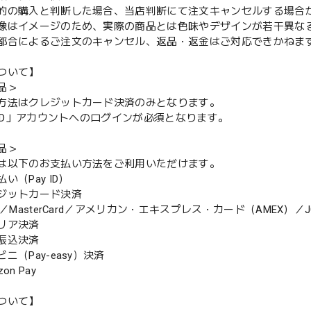
的の購入と判断した場合、当店判断にて注文キャンセルする場合
像はイメージのため、実際の商品とは色味やデザインが若干異な
都合によるご注文のキャンセル、返品・返金はご対応できかねま
ついて】
品＞
方法はクレジットカード決済のみとなります。
y ID」アカウントへのログインが必須となります。
品＞
は以下のお支払い方法をご利用いただけます。
（Pay ID）
ジットカード決済
MasterCard／アメリカン・エキスプレス・カード（AMEX）／J
リア決済
振込決済
（Pay-easy）決済
n Pay
ついて】