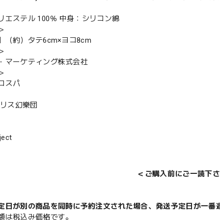
リエステル 100％ 中身：シリコン綿
＞
】（約）タテ6cm×ヨコ8cm
＞
・マーケティング株式会社
＞
コスパ
アリス幻樂団
ect
＜ご購入前にご一読下さ
定日が別の商品を同時に予約注文された場合、発送予定日が一番
額は税込み価格です。