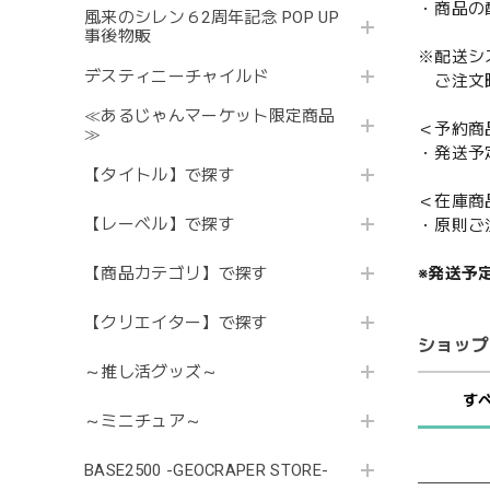
・商品の
風来のシレン６2周年記念 POP UP
事後物販
※配送シ
デスティニーチャイルド
ご注文時
≪あるじゃんマーケット限定商品
＜予約商
≫
・発送予
【タイトル】で探す
＜在庫商
【レーベル】で探す
・原則ご
※発送予
【商品カテゴリ】で探す
【クリエイター】で探す
ショップ
～推し活グッズ～
す
～ミニチュア～
BASE2500 -GEOCRAPER STORE-