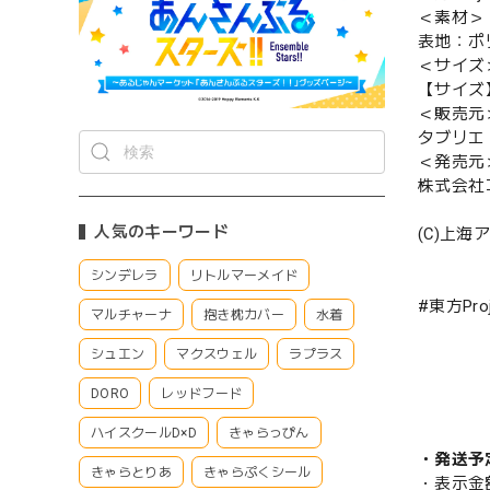
＜素材＞
表地：ポ
＜サイズ
【サイズ
＜販売元
タブリエ
＜発売元
株式会社
人気のキーワード
(C)上海
シンデレラ
リトルマーメイド
#東方Proj
マルチャーナ
抱き枕カバー
水着
シュエン
マクスウェル
ラプラス
DORO
レッドフード
ハイスクールD×D
きゃらっぴん
・発送予
きゃらとりあ
きゃらぷくシール
・表示金