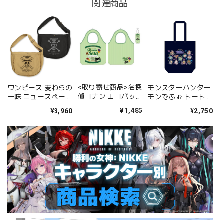
関連商品
<取り寄せ商品>名探
ワンピース 麦わらの
モンスターハンター
偵コナン エコバッグ
一味 ニュースペーパ
モンでふぉ トートバ
世良真純
ーバッグ/SAND
ッグ ネオンテーマ
¥1,485
¥3,960
¥2,750
KHAKI