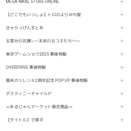
MEGA NIKKE STORE ONLINE
【どこでもいっしょ】トロのよりみち屋
きゃらっぴんすとあ
五等分の花嫁∽〜未来の五つ子たちへ〜
東京ゲームショウ2025 事後物販
OVERDRIVE 事後物販
風来のシレン６2周年記念 POP UP 事後物販
デスティニーチャイルド
≪あるじゃんマーケット限定商品≫
【タイトル】で探す