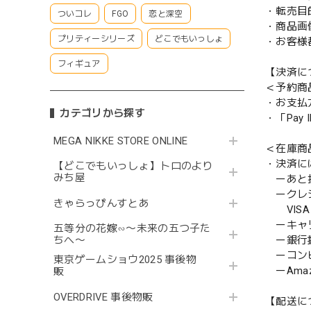
・転売目
ついコレ
FGO
恋と深空
・商品画
プリティーシリーズ
どこでもいっしょ
・お客様
フィギュア
【決済に
＜予約商
・お支払
カテゴリから探す
・「Pa
MEGA NIKKE STORE ONLINE
＜在庫商
・決済に
【どこでもいっしょ】トロのより
みち屋
ーあと払い
ークレ
きゃらっぴんすとあ
VISA／
ーキャ
五等分の花嫁∽〜未来の五つ子た
ー銀行
ちへ〜
ーコンビニ
東京ゲームショウ2025 事後物
ーAmazo
販
OVERDRIVE 事後物販
【配送に