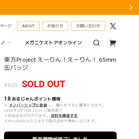
ページ
ABOUT
お知らせ
お問い合わせ
 ／
メガニケストアオンライン
東方Project えーりん！えーりん！ 65mm
缶バッジ
SOLD OUT
¥605
18
あるじゃんポイント
獲得
※
メンバーシップに登録
し、購入をすると獲得できます。
2026年2月10日 23:59 に販売終了
※別途送料がかかります。
送料を確認する
※¥10,000以上のご注文で国内送料が無料になります。