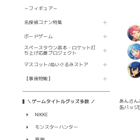
～フィギュア～
名探偵コナン特集
ボードゲーム
スペースタウン串本・ロケット打
ち上げ応援プロジェクト
マスコット/ぬいぐるみストア
【事後物販】
あんさん
＼ゲームタイトルグッズ多数 ／
缶バッジ[2026 Ju
12種
NIKKE
モンスターハンター
原神