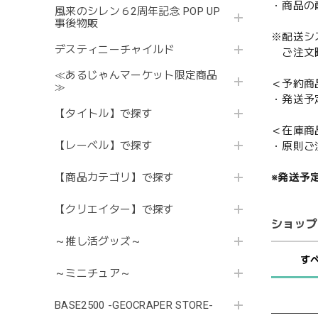
・商品の
風来のシレン６2周年記念 POP UP
事後物販
※配送シ
デスティニーチャイルド
ご注文時
≪あるじゃんマーケット限定商品
＜予約商
≫
・発送予
【タイトル】で探す
＜在庫商
【レーベル】で探す
・原則ご
※発送予
【商品カテゴリ】で探す
【クリエイター】で探す
ショップ
～推し活グッズ～
す
～ミニチュア～
BASE2500 -GEOCRAPER STORE-