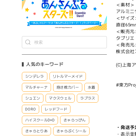
＜素材＞
アルミニ
＜サイズ
直径65m
＜販売元
タブリエ
＜発売元
株式会社
人気のキーワード
(C)上海ア
シンデレラ
リトルマーメイド
#東方Proj
マルチャーナ
抱き枕カバー
水着
シュエン
マクスウェル
ラプラス
DORO
レッドフード
ハイスクールD×D
きゃらっぴん
・発送予
きゃらとりあ
きゃらぷくシール
・表示金