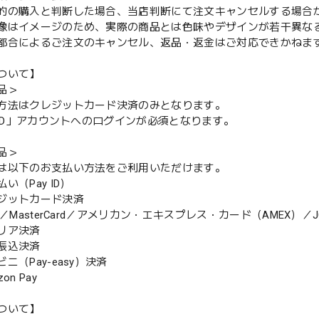
的の購入と判断した場合、当店判断にて注文キャンセルする場合
像はイメージのため、実際の商品とは色味やデザインが若干異な
都合によるご注文のキャンセル、返品・返金はご対応できかねま
ついて】
品＞
方法はクレジットカード決済のみとなります。
y ID」アカウントへのログインが必須となります。
品＞
は以下のお支払い方法をご利用いただけます。
（Pay ID）
ジットカード決済
MasterCard／アメリカン・エキスプレス・カード（AMEX）／J
リア決済
振込決済
（Pay-easy）決済
n Pay
ついて】