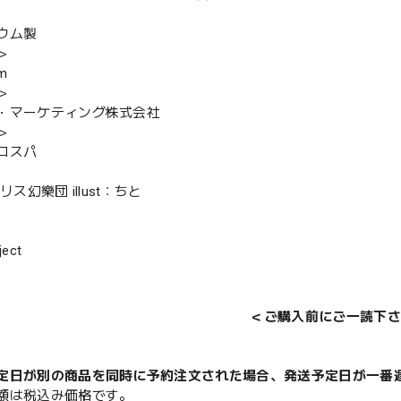
ウム製
＞
m
＞
・マーケティング株式会社
＞
コスパ
リス幻樂団 illust：ちと
ect
＜ご購入前にご一読下さ
定日が別の商品を同時に予約注文された場合、発送予定日が一番
額は税込み価格です。