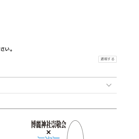
ださい。
通報する