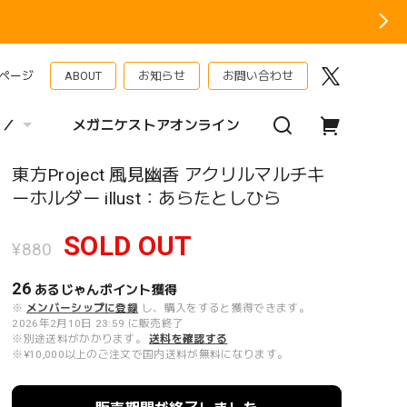
ページ
ABOUT
お知らせ
お問い合わせ
 ／
メガニケストアオンライン
東方Project 風見幽香 アクリルマルチキ
ーホルダー illust：あらたとしひら
SOLD OUT
¥880
26
あるじゃんポイント
獲得
※
メンバーシップに登録
し、購入をすると獲得できます。
2026年2月10日 23:59 に販売終了
※別途送料がかかります。
送料を確認する
※¥10,000以上のご注文で国内送料が無料になります。