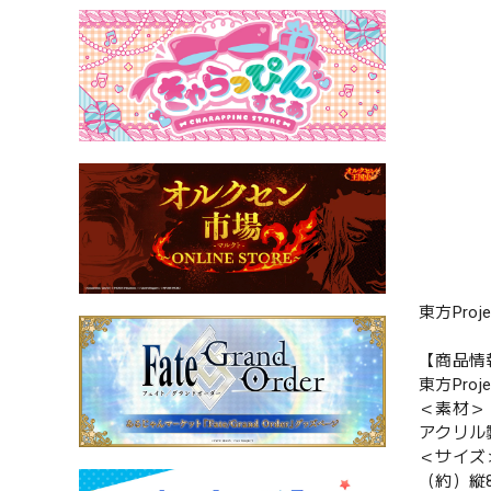
東方Pro
【商品情
東方Pro
＜素材＞
アクリル
＜サイズ
（約）縦8