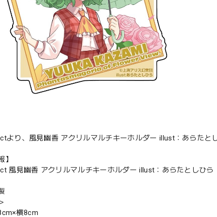
jectより、風見幽香 アクリルマルチキーホルダー illust：あらた
報】
ject 風見幽香 アクリルマルチキーホルダー illust：あらたとしひら
製
＞
cm×横8cm