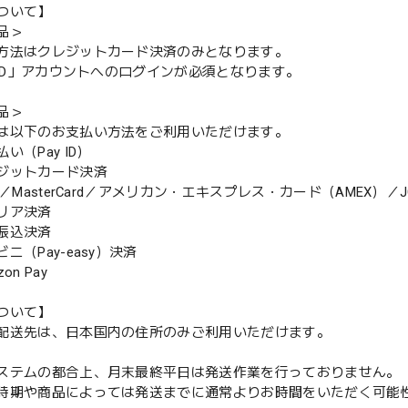
ついて】
品＞
方法はクレジットカード決済のみとなります。
y ID」アカウントへのログインが必須となります。
品＞
は以下のお支払い方法をご利用いただけます。
（Pay ID）
ジットカード決済
MasterCard／アメリカン・エキスプレス・カード（AMEX）／J
リア決済
振込決済
（Pay-easy）決済
n Pay
ついて】
配送先は、日本国内の住所のみご利用いただけます。
ステムの都合上、月末最終平日は発送作業を行っておりません。
期や商品によっては発送までに通常よりお時間をいただく可能