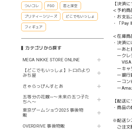
【決済に
ついコレ
FGO
恋と深空
＜予約商
・お支払
プリティーシリーズ
どこでもいっしょ
・「Pa
フィギュア
＜在庫商
・決済に
カテゴリから探す
ーあと払い
ークレ
MEGA NIKKE STORE ONLINE
VISA／
ーキャ
【どこでもいっしょ】トロのより
ー銀行
みち屋
ーコンビニ
きゃらっぴんすとあ
ーAmazo
五等分の花嫁∽〜未来の五つ子た
【配送に
ちへ〜
・商品の
東京ゲームショウ2025 事後物
販
※配送シ
OVERDRIVE 事後物販
ご注文時