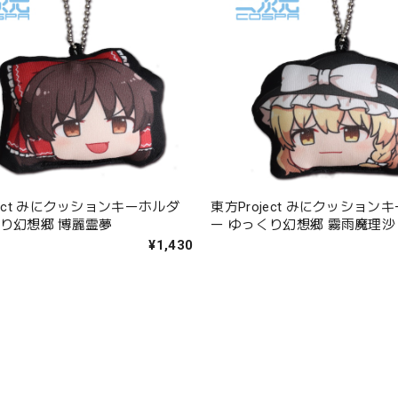
ject みにクッションキーホルダ
東方Project みにクッション
くり幻想郷 博麗霊夢
ー ゆっくり幻想郷 霧雨魔理沙
¥1,430