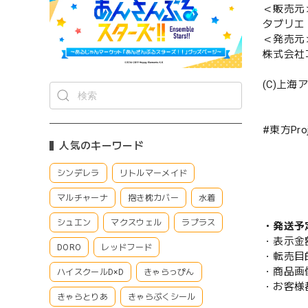
＜販売元
タブリエ
＜発売元
株式会社
(C)上
#東方Proj
人気のキーワード
シンデレラ
リトルマーメイド
マルチャーナ
抱き枕カバー
水着
シュエン
マクスウェル
ラプラス
・発送予
・表示金
DORO
レッドフード
・転売目
・商品画
ハイスクールD×D
きゃらっぴん
・お客様
きゃらとりあ
きゃらぷくシール