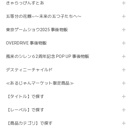
きゃらっぴんすとあ
五等分の花嫁∽〜未来の五つ子たちへ〜
東京ゲームショウ2025 事後物販
OVERDRIVE 事後物販
風来のシレン６2周年記念 POP UP 事後物販
デスティニーチャイルド
≪あるじゃんマーケット限定商品≫
【タイトル】で探す
【レーベル】で探す
【商品カテゴリ】で探す