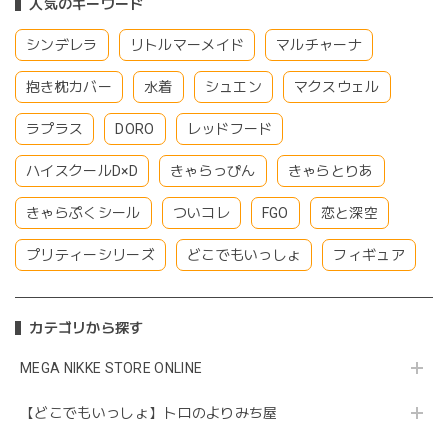
人気のキーワード
シンデレラ
リトルマーメイド
マルチャーナ
抱き枕カバー
水着
シュエン
マクスウェル
ラプラス
DORO
レッドフード
ハイスクールD×D
きゃらっぴん
きゃらとりあ
きゃらぷくシール
ついコレ
FGO
恋と深空
プリティーシリーズ
どこでもいっしょ
フィギュア
カテゴリから探す
MEGA NIKKE STORE ONLINE
【どこでもいっしょ】トロのよりみち屋