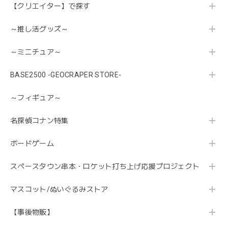
【クリエイター】で探す
～推し活グッズ～
～ミニチュア～
BASE2500 -GEOCRAPER STORE-
～フィギュア～
名探偵コナン特集
ボードゲーム
スペースタウン串本・ロケット打ち上げ応援プロジェクト
マスコット/ぬいぐるみストア
【事後物販】