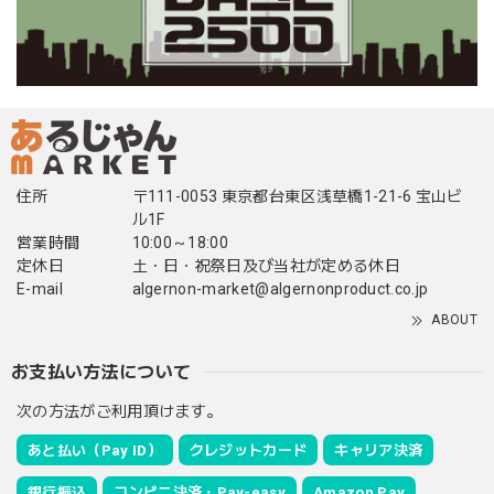
住所
〒111-0053 東京都台東区浅草橋1-21-6 宝山ビ
ル1F
営業時間
10:00～18:00
定休日
土・日・祝祭日及び当社が定める休日
E-mail
algernon-market@algernonproduct.co.jp
ABOUT
お支払い方法について
次の方法がご利用頂けます。
あと払い（Pay ID）
クレジットカード
キャリア決済
銀行振込
コンビニ決済・Pay-easy
Amazon Pay