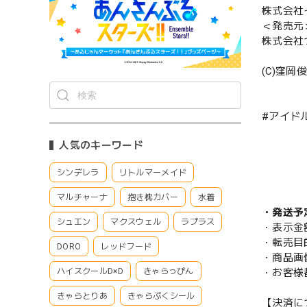
株式会社
＜発売元
株式会社
(C)窪岡俊之 
#アイド
人気のキーワード
シンデレラ
リトルマーメイド
マルチャーナ
抱き枕カバー
水着
・発送予
シュエン
マクスウェル
ラプラス
・表示金
・転売目
DORO
レッドフード
・商品画
・お客様
ハイスクールD×D
きゃらっぴん
きゃらとりあ
きゃらぷくシール
【決済に