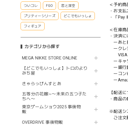
＜予約商
ついコレ
FGO
恋と深空
・お支払
プリティーシリーズ
どこでもいっしょ
・「Pa
フィギュア
＜在庫商
・決済に
ーあと払い
カテゴリから探す
ークレ
VISA／
MEGA NIKKE STORE ONLINE
ーキャ
ー銀行
【どこでもいっしょ】トロのより
みち屋
ーコンビニ
ーAmazo
きゃらっぴんすとあ
【配送に
五等分の花嫁∽〜未来の五つ子た
・商品の
ちへ〜
東京ゲームショウ2025 事後物
※配送シ
販
ご注文時
OVERDRIVE 事後物販