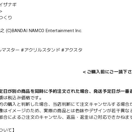
イザナギ
＞
つくり
(C)BANDAI NAMCO Entertainment Inc.
ルマスター #アクリルスタンド #アクスタ
＜ご購入前にご一読下さ
定日が別の商品を同時に予約注文された場合、発送予定日が一番
額は税込み価格です。
的の購入と判断した場合、当店判断にて注文キャンセルする場合
像はイメージのため、実際の商品とは色味やデザインが若干異な
都合によるご注文のキャンセル、返品・返金はご対応できかねま
ついて】