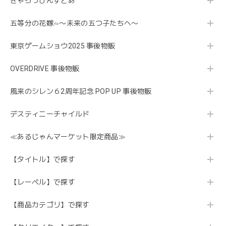
きゃらっぴんすとあ
五等分の花嫁∽〜未来の五つ子たちへ〜
東京ゲームショウ2025 事後物販
OVERDRIVE 事後物販
風来のシレン６2周年記念 POP UP 事後物販
デスティニーチャイルド
≪あるじゃんマーケット限定商品≫
【タイトル】で探す
【レーベル】で探す
【商品カテゴリ】で探す