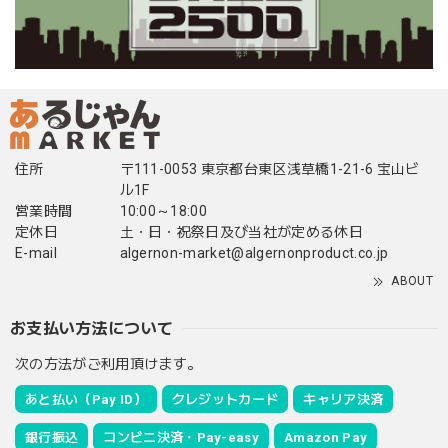
住所
〒111-0053 東京都台東区浅草橋1-21-6 宝山ビ
ル1F
営業時間
10:00～18:00
定休日
土・日・祝祭日及び当社が定める休日
E-mail
algernon-market@algernonproduct.co.jp
ABOUT
お支払い方法について
次の方法がご利用頂けます。
あと払い（Pay ID）
クレジットカード
キャリア決済
銀行振込
コンビニ決済・Pay-easy
Amazon Pay