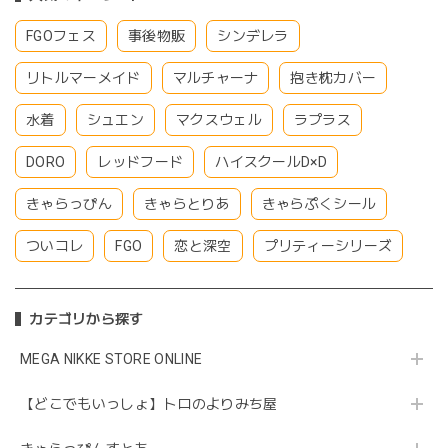
FGOフェス
事後物販
シンデレラ
リトルマーメイド
マルチャーナ
抱き枕カバー
水着
シュエン
マクスウェル
ラプラス
DORO
レッドフード
ハイスクールD×D
きゃらっぴん
きゃらとりあ
きゃらぷくシール
ついコレ
FGO
恋と深空
プリティーシリーズ
カテゴリから探す
MEGA NIKKE STORE ONLINE
【どこでもいっしょ】トロのよりみち屋