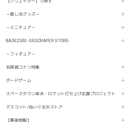
【クリエイター】で探す
～推し活グッズ～
～ミニチュア～
BASE2500 -GEOCRAPER STORE-
～フィギュア～
名探偵コナン特集
ボードゲーム
スペースタウン串本・ロケット打ち上げ応援プロジェクト
マスコット/ぬいぐるみストア
【事後物販】