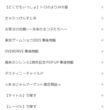
【どこでもいっしょ】トロのよりみち屋
きゃらっぴんすとあ
五等分の花嫁∽〜未来の五つ子たちへ〜
東京ゲームショウ2025 事後物販
OVERDRIVE 事後物販
風来のシレン６2周年記念 POP UP 事後物販
デスティニーチャイルド
≪あるじゃんマーケット限定商品≫
【タイトル】で探す
【レーベル】で探す