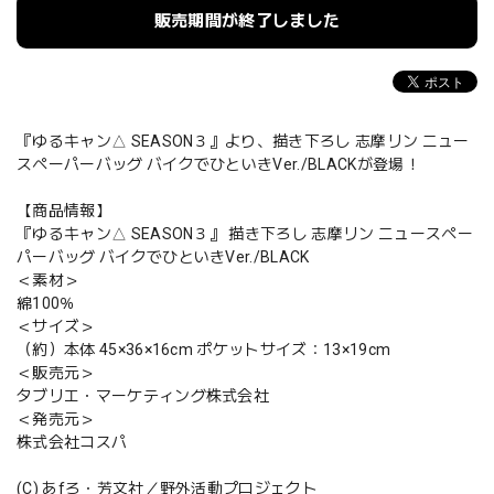
販売期間が終了しました
『ゆるキャン△ SEASON３』より、描き下ろし 志摩リン ニュー
スペーパーバッグ バイクでひといきVer./BLACKが登場！
【商品情報】
『ゆるキャン△ SEASON３』 描き下ろし 志摩リン ニュースペー
パーバッグ バイクでひといきVer./BLACK
＜素材＞
綿100％
＜サイズ＞
（約）本体 45×36×16cm ポケットサイズ：13×19cm
＜販売元＞
タブリエ・マーケティング株式会社
＜発売元＞
株式会社コスパ
(C) あfろ・芳文社／野外活動プロジェクト