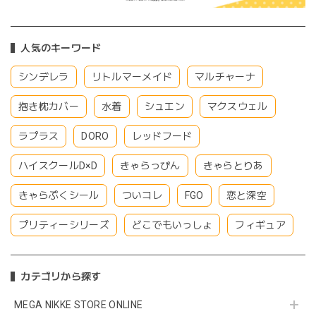
人気のキーワード
シンデレラ
リトルマーメイド
マルチャーナ
抱き枕カバー
水着
シュエン
マクスウェル
ラプラス
DORO
レッドフード
ハイスクールD×D
きゃらっぴん
きゃらとりあ
きゃらぷくシール
ついコレ
FGO
恋と深空
プリティーシリーズ
どこでもいっしょ
フィギュア
カテゴリから探す
MEGA NIKKE STORE ONLINE