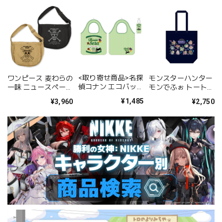
<取り寄せ商品>名探
ワンピース 麦わらの
モンスターハンター
偵コナン エコバッグ
一味 ニュースペーパ
モンでふぉ トートバ
世良真純
ーバッグ/SAND
ッグ ネオンテーマ
¥1,485
¥3,960
¥2,750
KHAKI