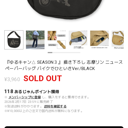
『ゆるキャン△ SEASON３』 描き下ろし 志摩リン ニュース
ペーパーバッグ バイクでひといきVer./BLACK
SOLD OUT
¥3,960
118
あるじゃんポイント
獲得
※
メンバーシップに登録
し、購入をすると獲得できます。
2026年2月17日 23:59 に販売終了
※別途送料がかかります。
送料を確認する
※¥10,000以上のご注文で国内送料が無料になります。