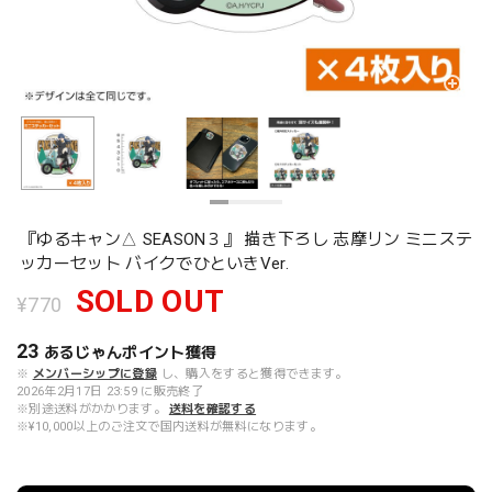
『ゆるキャン△ SEASON３』 描き下ろし 志摩リン ミニステ
ッカーセット バイクでひといきVer.
SOLD OUT
¥770
23
あるじゃんポイント
獲得
※
メンバーシップに登録
し、購入をすると獲得できます。
2026年2月17日 23:59 に販売終了
※別途送料がかかります。
送料を確認する
※¥10,000以上のご注文で国内送料が無料になります。