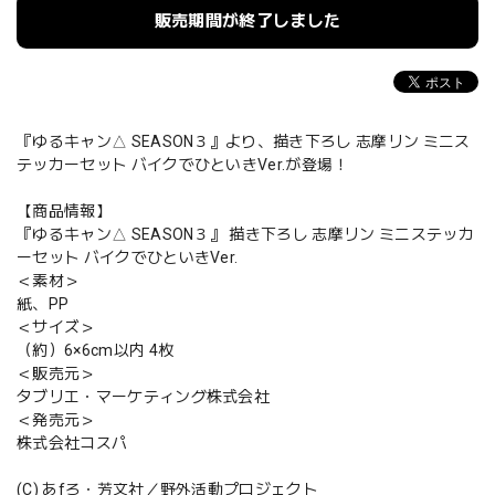
販売期間が終了しました
『ゆるキャン△ SEASON３』より、描き下ろし 志摩リン ミニス
テッカーセット バイクでひといきVer.が登場！
【商品情報】
『ゆるキャン△ SEASON３』 描き下ろし 志摩リン ミニステッカ
ーセット バイクでひといきVer.
＜素材＞
紙、PP
＜サイズ＞
（約）6×6cm以内 4枚
＜販売元＞
タブリエ・マーケティング株式会社
＜発売元＞
株式会社コスパ
(C) あfろ・芳文社／野外活動プロジェクト