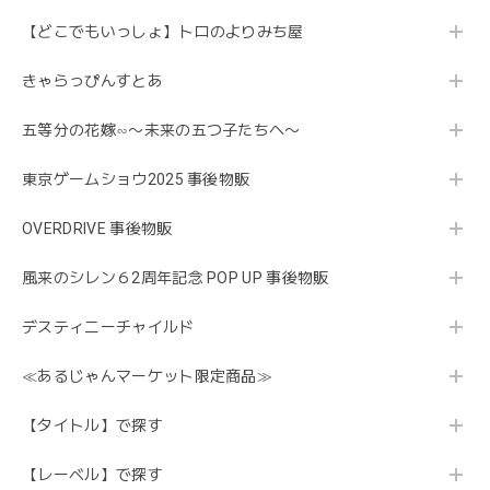
【どこでもいっしょ】トロのよりみち屋
きゃらっぴんすとあ
五等分の花嫁∽〜未来の五つ子たちへ〜
東京ゲームショウ2025 事後物販
OVERDRIVE 事後物販
風来のシレン６2周年記念 POP UP 事後物販
デスティニーチャイルド
≪あるじゃんマーケット限定商品≫
【タイトル】で探す
【レーベル】で探す