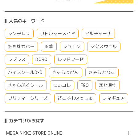
人気のキーワード
シンデレラ
リトルマーメイド
マルチャーナ
抱き枕カバー
水着
シュエン
マクスウェル
ラプラス
DORO
レッドフード
ハイスクールD×D
きゃらっぴん
きゃらとりあ
きゃらぷくシール
ついコレ
FGO
恋と深空
プリティーシリーズ
どこでもいっしょ
フィギュア
カテゴリから探す
MEGA NIKKE STORE ONLINE