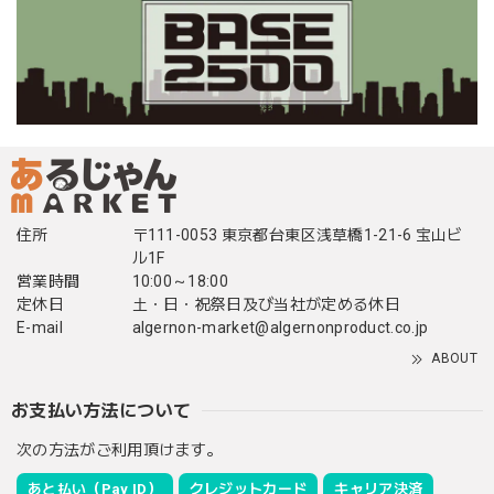
住所
〒111-0053 東京都台東区浅草橋1-21-6 宝山ビ
ル1F
営業時間
10:00～18:00
定休日
土・日・祝祭日及び当社が定める休日
E-mail
algernon-market@algernonproduct.co.jp
ABOUT
お支払い方法について
次の方法がご利用頂けます。
あと払い（Pay ID）
クレジットカード
キャリア決済