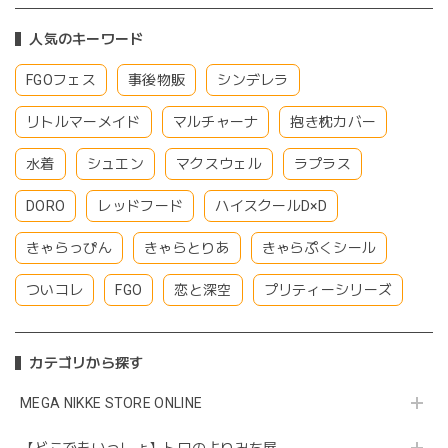
人気のキーワード
FGOフェス
事後物販
シンデレラ
リトルマーメイド
マルチャーナ
抱き枕カバー
水着
シュエン
マクスウェル
ラプラス
DORO
レッドフード
ハイスクールD×D
きゃらっぴん
きゃらとりあ
きゃらぷくシール
ついコレ
FGO
恋と深空
プリティーシリーズ
カテゴリから探す
MEGA NIKKE STORE ONLINE