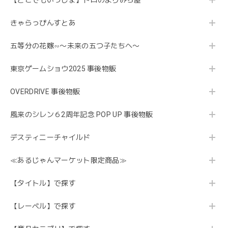
【どこでもいっしょ】トロのよりみち屋
きゃらっぴんすとあ
五等分の花嫁∽〜未来の五つ子たちへ〜
東京ゲームショウ2025 事後物販
OVERDRIVE 事後物販
風来のシレン６2周年記念 POP UP 事後物販
デスティニーチャイルド
≪あるじゃんマーケット限定商品≫
【タイトル】で探す
【レーベル】で探す