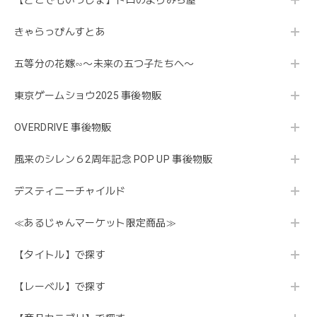
【どこでもいっしょ】トロのよりみち屋
きゃらっぴんすとあ
五等分の花嫁∽〜未来の五つ子たちへ〜
東京ゲームショウ2025 事後物販
OVERDRIVE 事後物販
風来のシレン６2周年記念 POP UP 事後物販
デスティニーチャイルド
≪あるじゃんマーケット限定商品≫
【タイトル】で探す
【レーベル】で探す