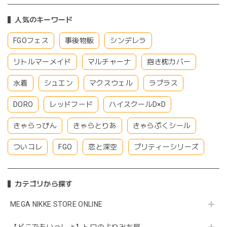
人気のキーワード
FGOフェス
事後物販
シンデレラ
リトルマーメイド
マルチャーナ
抱き枕カバー
水着
シュエン
マクスウェル
ラプラス
DORO
レッドフード
ハイスクールD×D
きゃらっぴん
きゃらとりあ
きゃらぷくシール
ついコレ
FGO
恋と深空
プリティーシリーズ
カテゴリから探す
MEGA NIKKE STORE ONLINE