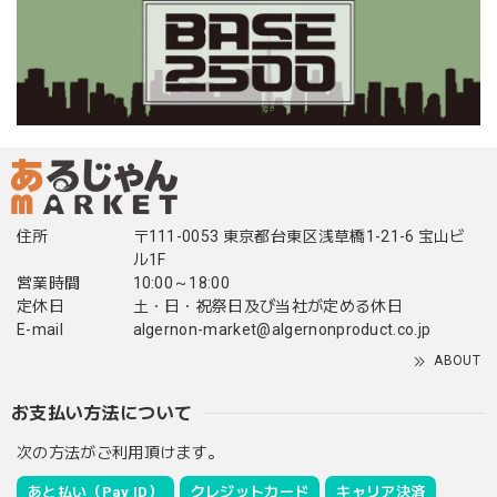
住所
〒111-0053 東京都台東区浅草橋1-21-6 宝山ビ
ル1F
営業時間
10:00～18:00
定休日
土・日・祝祭日及び当社が定める休日
E-mail
algernon-market@algernonproduct.co.jp
ABOUT
お支払い方法について
次の方法がご利用頂けます。
あと払い（Pay ID）
クレジットカード
キャリア決済