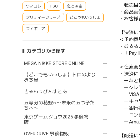
・転売目
ついコレ
FGO
恋と深空
・商品画
プリティーシリーズ
どこでもいっしょ
・お客様
フィギュア
【決済に
＜予約商
・お支払
カテゴリから探す
・「Pa
MEGA NIKKE STORE ONLINE
＜在庫商
・決済に
【どこでもいっしょ】トロのより
みち屋
ーあと払い
ークレ
きゃらっぴんすとあ
VISA／
ーキャ
五等分の花嫁∽〜未来の五つ子た
ー銀行
ちへ〜
ーコンビニ
東京ゲームショウ2025 事後物
ーAmazo
販
OVERDRIVE 事後物販
【配送に