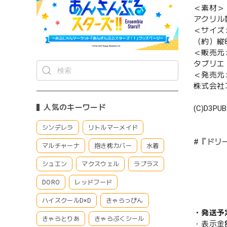
＜素材＞
アクリル
＜サイズ
（約）縦8
＜販売元
タブリエ
＜発売元
株式会社
人気のキーワード
(C)D3PUB
シンデレラ
リトルマーメイド
#『ドリ
マルチャーナ
抱き枕カバー
水着
シュエン
マクスウェル
ラプラス
DORO
レッドフード
ハイスクールD×D
きゃらっぴん
・発送予
きゃらとりあ
きゃらぷくシール
・表示金