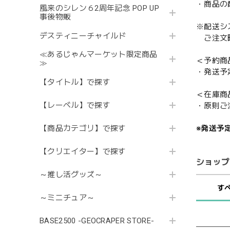
・商品の
風来のシレン６2周年記念 POP UP
事後物販
※配送シ
デスティニーチャイルド
ご注文時
≪あるじゃんマーケット限定商品
＜予約商
≫
・発送予
【タイトル】で探す
＜在庫商
【レーベル】で探す
・原則ご
※発送予
【商品カテゴリ】で探す
【クリエイター】で探す
ショップ
～推し活グッズ～
す
～ミニチュア～
BASE2500 -GEOCRAPER STORE-