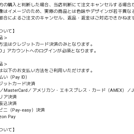
的の購入と判断した場合、当店判断にて注文キャンセルする場合
像はイメージのため、実際の商品とは色味やデザインが若干異な
都合によるご注文のキャンセル、返品・返金はご対応できかねま
ついて】
品＞
方法はクレジットカード決済のみとなります。
y ID」アカウントへのログインが必須となります。
品＞
は以下のお支払い方法をご利用いただけます。
（Pay ID）
ジットカード決済
MasterCard／アメリカン・エキスプレス・カード（AMEX）／J
リア決済
振込決済
（Pay-easy）決済
n Pay
ついて】