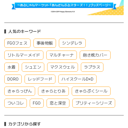
人気のキーワード
FGOフェス
事後物販
シンデレラ
リトルマーメイド
マルチャーナ
抱き枕カバー
水着
シュエン
マクスウェル
ラプラス
DORO
レッドフード
ハイスクールD×D
きゃらっぴん
きゃらとりあ
きゃらぷくシール
ついコレ
FGO
恋と深空
プリティーシリーズ
カテゴリから探す