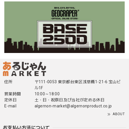
住所
〒111-0053 東京都台東区浅草橋1-21-6 宝山ビ
ル1F
営業時間
10:00～18:00
定休日
土・日・祝祭日及び当社が定める休日
E-mail
algernon-market@algernonproduct.co.jp
ABOUT
お支払い方法について