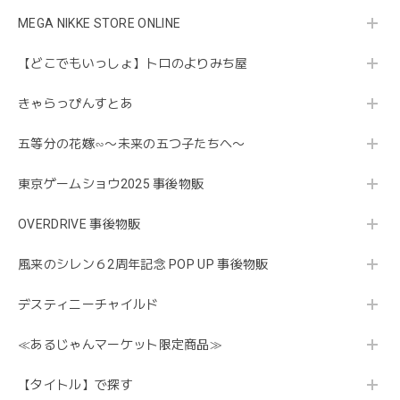
MEGA NIKKE STORE ONLINE
【どこでもいっしょ】トロのよりみち屋
きゃらっぴんすとあ
五等分の花嫁∽〜未来の五つ子たちへ〜
東京ゲームショウ2025 事後物販
OVERDRIVE 事後物販
風来のシレン６2周年記念 POP UP 事後物販
デスティニーチャイルド
≪あるじゃんマーケット限定商品≫
【タイトル】で探す