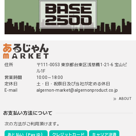
住所
〒111-0053 東京都台東区浅草橋1-21-6 宝山ビ
ル1F
営業時間
10:00～18:00
定休日
土・日・祝祭日及び当社が定める休日
E-mail
algernon-market@algernonproduct.co.jp
ABOUT
お支払い方法について
次の方法がご利用頂けます。
あと払い（Pay ID）
クレジットカード
キャリア決済