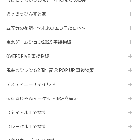
【どこでもいっしょ】トロのよりみち屋
きゃらっぴんすとあ
五等分の花嫁∽〜未来の五つ子たちへ〜
東京ゲームショウ2025 事後物販
OVERDRIVE 事後物販
風来のシレン６2周年記念 POP UP 事後物販
デスティニーチャイルド
≪あるじゃんマーケット限定商品≫
【タイトル】で探す
【レーベル】で探す