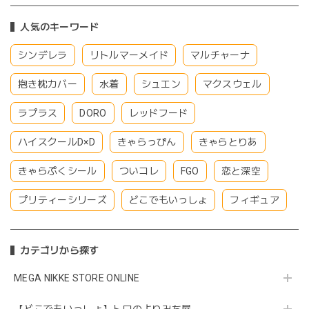
人気のキーワード
シンデレラ
リトルマーメイド
マルチャーナ
抱き枕カバー
水着
シュエン
マクスウェル
ラプラス
DORO
レッドフード
ハイスクールD×D
きゃらっぴん
きゃらとりあ
きゃらぷくシール
ついコレ
FGO
恋と深空
プリティーシリーズ
どこでもいっしょ
フィギュア
カテゴリから探す
MEGA NIKKE STORE ONLINE